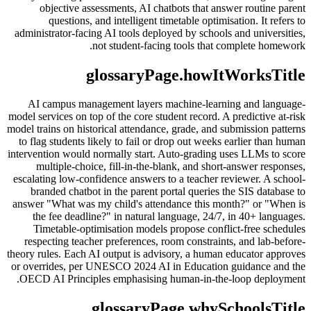
objective assessments, AI chatbots that answer routine parent
questions, and intelligent timetable optimisation. It refers to
administrator-facing AI tools deployed by schools and universities,
not student-facing tools that complete homework.
glossaryPage.howItWorksTitle
AI campus management layers machine-learning and language-
model services on top of the core student record. A predictive at-risk
model trains on historical attendance, grade, and submission patterns
to flag students likely to fail or drop out weeks earlier than human
intervention would normally start. Auto-grading uses LLMs to score
multiple-choice, fill-in-the-blank, and short-answer responses,
escalating low-confidence answers to a teacher reviewer. A school-
branded chatbot in the parent portal queries the SIS database to
answer "What was my child's attendance this month?" or "When is
the fee deadline?" in natural language, 24/7, in 40+ languages.
Timetable-optimisation models propose conflict-free schedules
respecting teacher preferences, room constraints, and lab-before-
theory rules. Each AI output is advisory, a human educator approves
or overrides, per UNESCO 2024 AI in Education guidance and the
OECD AI Principles emphasising human-in-the-loop deployment.
glossaryPage.whySchoolsTitle