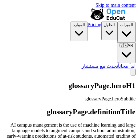
Skip to main content
Pricing
الميزات
الحلول
الموارد
🇸🇦
AR
ابدأ مجاناً
تحدث مع مستشار
glossaryPage.heroH1
glossaryPage.heroSubtitle
glossaryPage.definitionTitle
AI campus management is the use of machine learning and large
language models to augment campus and school administration,
early-warning predictions of at-risk students, automated grading of