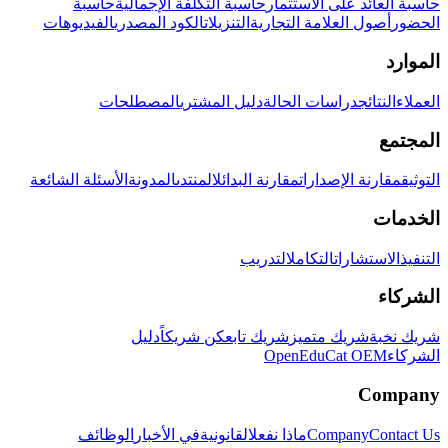
حاسبة العائد على الاستثمار
حاسبة التكلفة الإجمالية
حاسبة
الحضور
أصول العلامة التجارية
التنزيلات
الكود المصدري
الفيديوهات
الموارد
العملاء
النتائج
دراسات الحالة
دليل المشتري
المصطلحات
المجتمع
التوثيق
مقارنة الإصدارات
مقارنة البدائل
المنتدى
المدونة
الأسئلة الشائعة
الخدمات
التنفيذ
الاستشارات
التكامل
التدريب
الشركاء
شريك نخبة
شريك متميز
شريك تابع
كن شريكاً
دليل
الشركاء
OpenEduCat OEM
Company
Contact Us
Company
ماذا نفعل
القانونية
في الأخبار
الوظائف