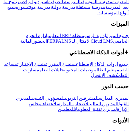
المدرسة
مدرسة الموسيقى
المدرسة الصيفية
استوديو الرقص
برنامج ما
بعد المدرسة
مدرسة مستقلة
مدرسة دولية
مدرسة مونتيسوري
جميع
أنواع المؤسسات
الميزات
جميع الميزات
إدارة الرسوم
نظام ERP التعليمي
إدارة الحرم
الجامعي
Cloud LMS
الامتثال لـ FERPA
LMS
الحضور
المالية
✦
أدوات الذكاء الاصطناعي
جميع أدوات الذكاء الاصطناعي
منشئ المقررات
منشئ الاختبارات
مساعد
التقييم
معلم الطالب
توصيات المحتوى
تحليلات التعلم
مسارات
التعلم
كشف الانتحال
حسب الدور
لمديري المدارس
للمشرفين التربويين
لمسؤولي التسجيل
لمديري
القبول
للمديرين الماليين
لأصحاب المدارس
لأعضاء مجلس
الإدارة
لمديري تقنية المعلومات
للمعلمين
الأدوات