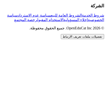
الشركة
شروط الخدمة
الشروط العامة للبيع
سياسة عدم الاسترداد
سياسة
الخصوصية
إخلاء المسؤولية
الاستخدام المقبول
رخصة المجتمع
© 2026 OpenEduCat Inc. جميع الحقوق محفوظة.
تفضيلات ملفات تعريف الارتباط
اتصال سريع
صوت · أخبرنا باحتياجاتك
WhatsApp
راسلنا مباشرة
الدردشة المباشرة