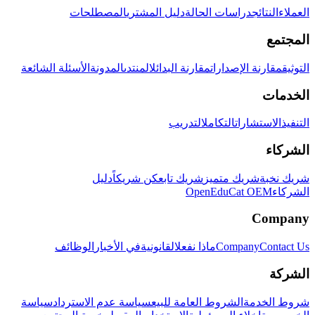
العملاء
النتائج
دراسات الحالة
دليل المشتري
المصطلحات
المجتمع
التوثيق
مقارنة الإصدارات
مقارنة البدائل
المنتدى
المدونة
الأسئلة الشائعة
الخدمات
التنفيذ
الاستشارات
التكامل
التدريب
الشركاء
شريك نخبة
شريك متميز
شريك تابع
كن شريكاً
دليل
الشركاء
OpenEduCat OEM
Company
Contact Us
Company
ماذا نفعل
القانونية
في الأخبار
الوظائف
الشركة
شروط الخدمة
الشروط العامة للبيع
سياسة عدم الاسترداد
سياسة