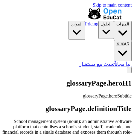
Skip to main content
Pricing
الميزات
الحلول
الموارد
🇸🇦
AR
ابدأ مجاناً
تحدث مع مستشار
glossaryPage.heroH1
glossaryPage.heroSubtitle
glossaryPage.definitionTitle
School management system (noun): an administrative software
platform that centralises a school's student, staff, academic, and
financial records in a single database and exposes them through role-