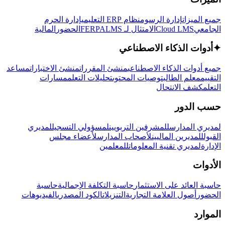
جميع الميزات
إدارة الرسوم
نظام ERP التعليمي
إدارة الحرم
الجامعي
Cloud LMS
الامتثال لـ FERPA
LMS
الحضور
المالية
✦
أدوات الذكاء الاصطناعي
جميع أدوات الذكاء الاصطناعي
منشئ المقررات
منشئ الاختبارات
مساعد
التقييم
معلم الطالب
توصيات المحتوى
تحليلات التعلم
مسارات
التعلم
كشف الانتحال
حسب الدور
لمديري المدارس
للمشرفين التربويين
لمسؤولي التسجيل
لمديري
القبول
للمديرين الماليين
لأصحاب المدارس
لأعضاء مجلس
الإدارة
لمديري تقنية المعلومات
للمعلمين
الأدوات
حاسبة العائد على الاستثمار
حاسبة التكلفة الإجمالية
حاسبة
الحضور
أصول العلامة التجارية
التنزيلات
الكود المصدري
الفيديوهات
الموارد