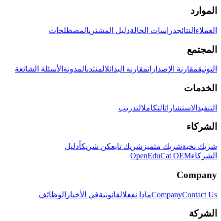
الموارد
العملاء
النتائج
دراسات الحالة
دليل المشتري
المصطلحات
المجتمع
التوثيق
مقارنة الإصدارات
مقارنة البدائل
المنتدى
المدونة
الأسئلة الشائعة
الخدمات
التنفيذ
الاستشارات
التكامل
التدريب
الشركاء
شريك نخبة
شريك متميز
شريك تابع
كن شريكاً
دليل
الشركاء
OpenEduCat OEM
Company
Contact Us
Company
ماذا نفعل
القانونية
في الأخبار
الوظائف
الشركة