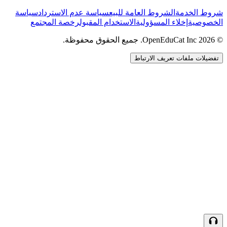
شروط الخدمة
الشروط العامة للبيع
سياسة عدم الاسترداد
سياسة
الخصوصية
إخلاء المسؤولية
الاستخدام المقبول
رخصة المجتمع
© 2026 OpenEduCat Inc. جميع الحقوق محفوظة.
تفضيلات ملفات تعريف الارتباط
اتصال سريع
صوت · أخبرنا باحتياجاتك
WhatsApp
راسلنا مباشرة
الدردشة المباشرة
تحدث مع فريقنا