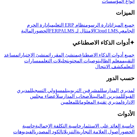
أنواع المؤسسات
الميزات
جميع الميزات
إدارة الرسوم
نظام ERP التعليمي
إدارة الحرم
الجامعي
Cloud LMS
الامتثال لـ FERPA
LMS
الحضور
المالية
✦
أدوات الذكاء الاصطناعي
جميع أدوات الذكاء الاصطناعي
منشئ المقررات
منشئ الاختبارات
مساعد
التقييم
معلم الطالب
توصيات المحتوى
تحليلات التعلم
مسارات
التعلم
كشف الانتحال
حسب الدور
لمديري المدارس
للمشرفين التربويين
لمسؤولي التسجيل
لمديري
القبول
للمديرين الماليين
لأصحاب المدارس
لأعضاء مجلس
الإدارة
لمديري تقنية المعلومات
للمعلمين
الأدوات
حاسبة العائد على الاستثمار
حاسبة التكلفة الإجمالية
حاسبة
الحضور
أصول العلامة التجارية
التنزيلات
الكود المصدري
الفيديوهات