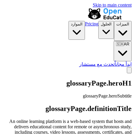
Skip to main content
Pricing
الميزات
الحلول
الموارد
🇸🇦
AR
ابدأ مجاناً
تحدث مع مستشار
glossaryPage.heroH1
glossaryPage.heroSubtitle
glossaryPage.definitionTitle
An online learning platform is a web-based system that hosts and
delivers educational content for remote or asynchronous study,
including courses, video lessons, assessments, certificates, and