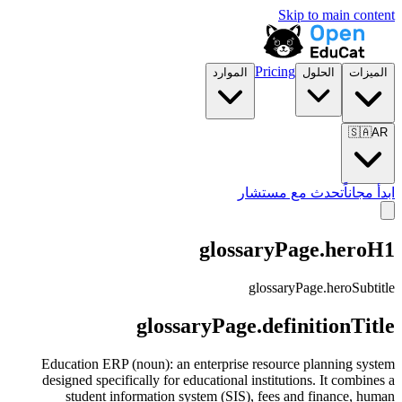
Skip to main content
Pricing
الميزات
الحلول
الموارد
🇸🇦
AR
ابدأ مجاناً
تحدث مع مستشار
glossaryPage.heroH1
glossaryPage.heroSubtitle
glossaryPage.definitionTitle
Education ERP (noun): an enterprise resource planning system
designed specifically for educational institutions. It combines a
student information system (SIS), fees and finance, human