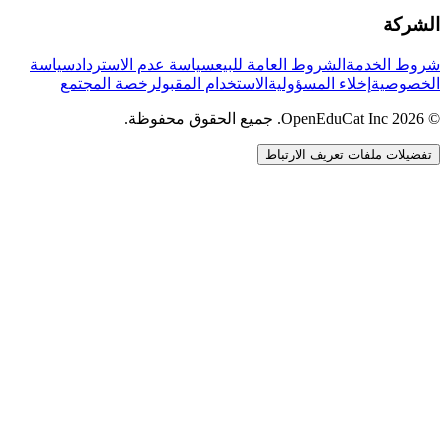
الشركة
شروط الخدمة
الشروط العامة للبيع
سياسة عدم الاسترداد
سياسة
الخصوصية
إخلاء المسؤولية
الاستخدام المقبول
رخصة المجتمع
© 2026 OpenEduCat Inc. جميع الحقوق محفوظة.
تفضيلات ملفات تعريف الارتباط
اتصال سريع
صوت · أخبرنا باحتياجاتك
WhatsApp
راسلنا مباشرة
الدردشة المباشرة