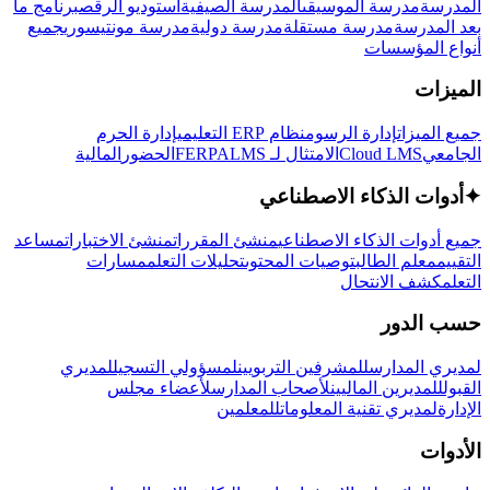
المدرسة
مدرسة الموسيقى
المدرسة الصيفية
استوديو الرقص
برنامج ما
بعد المدرسة
مدرسة مستقلة
مدرسة دولية
مدرسة مونتيسوري
جميع
أنواع المؤسسات
الميزات
جميع الميزات
إدارة الرسوم
نظام ERP التعليمي
إدارة الحرم
الجامعي
Cloud LMS
الامتثال لـ FERPA
LMS
الحضور
المالية
✦
أدوات الذكاء الاصطناعي
جميع أدوات الذكاء الاصطناعي
منشئ المقررات
منشئ الاختبارات
مساعد
التقييم
معلم الطالب
توصيات المحتوى
تحليلات التعلم
مسارات
التعلم
كشف الانتحال
حسب الدور
لمديري المدارس
للمشرفين التربويين
لمسؤولي التسجيل
لمديري
القبول
للمديرين الماليين
لأصحاب المدارس
لأعضاء مجلس
الإدارة
لمديري تقنية المعلومات
للمعلمين
الأدوات