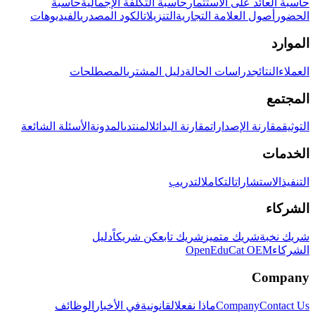
حاسبة العائد على الاستثمار
حاسبة التكلفة الإجمالية
حاسبة
الحضور
أصول العلامة التجارية
التنزيلات
الكود المصدري
الفيديوهات
الموارد
العملاء
النتائج
دراسات الحالة
دليل المشتري
المصطلحات
المجتمع
التوثيق
مقارنة الإصدارات
مقارنة البدائل
المنتدى
المدونة
الأسئلة الشائعة
الخدمات
التنفيذ
الاستشارات
التكامل
التدريب
الشركاء
شريك نخبة
شريك متميز
شريك تابع
كن شريكاً
دليل
الشركاء
OpenEduCat OEM
Company
Contact Us
Company
ماذا نفعل
القانونية
في الأخبار
الوظائف