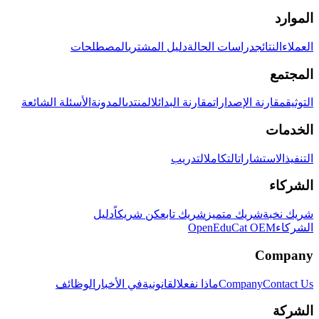
الموارد
العملاء
النتائج
دراسات الحالة
دليل المشتري
المصطلحات
المجتمع
التوثيق
مقارنة الإصدارات
مقارنة البدائل
المنتدى
المدونة
الأسئلة الشائعة
الخدمات
التنفيذ
الاستشارات
التكامل
التدريب
الشركاء
شريك نخبة
شريك متميز
شريك تابع
كن شريكاً
دليل
الشركاء
OpenEduCat OEM
Company
Contact Us
Company
ماذا نفعل
القانونية
في الأخبار
الوظائف
الشركة