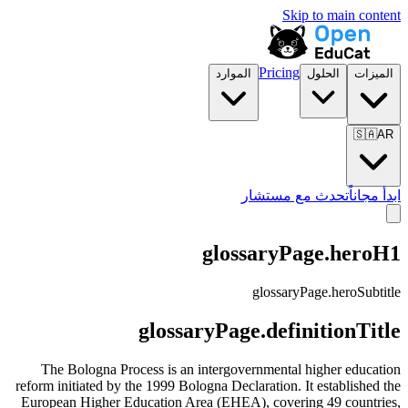
Skip to main content
Pricing
الميزات
الحلول
الموارد
🇸🇦
AR
ابدأ مجاناً
تحدث مع مستشار
glossaryPage.heroH1
glossaryPage.heroSubtitle
glossaryPage.definitionTitle
The Bologna Process is an intergovernmental higher education
reform initiated by the 1999 Bologna Declaration. It established the
European Higher Education Area (EHEA), covering 49 countries,