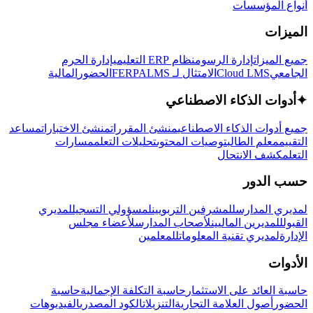
أنواع المؤسسات
الميزات
جميع الميزات
إدارة الرسوم
نظام ERP التعليمي
إدارة الحرم
الجامعي
Cloud LMS
الامتثال لـ FERPA
LMS
الحضور
المالية
✦
أدوات الذكاء الاصطناعي
جميع أدوات الذكاء الاصطناعي
منشئ المقررات
منشئ الاختبارات
مساعد
التقييم
معلم الطالب
توصيات المحتوى
تحليلات التعلم
مسارات
التعلم
كشف الانتحال
حسب الدور
لمديري المدارس
للمشرفين التربويين
لمسؤولي التسجيل
لمديري
القبول
للمديرين الماليين
لأصحاب المدارس
لأعضاء مجلس
الإدارة
لمديري تقنية المعلومات
للمعلمين
الأدوات
حاسبة العائد على الاستثمار
حاسبة التكلفة الإجمالية
حاسبة
الحضور
أصول العلامة التجارية
التنزيلات
الكود المصدري
الفيديوهات