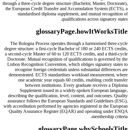
through a three-cycle degree structure (Bachelor, Master, Doctorate),
the European Credit Transfer and Accumulation System (ECTS), a
standardised diploma supplement, and mutual recognition of
qualifications across signatory states.
glossaryPage.howItWorksTitle
The Bologna Process operates through a harmonised three-cycle
degree structure: a first-cycle Bachelor of 180 or 240 ECTS credits,
a second-cycle Master of 60 to 120 ECTS credits, and a third-cycle
Doctorate. Mutual recognition of qualifications is governed by the
Lisbon Recognition Convention, which obliges signatory states to
recognise foreign credentials unless substantial differences are
demonstrated. ECTS standardises workload measurement, where
one academic year equals 60 credits, enabling credit transfer
between institutions. Every graduate receives a Diploma
Supplement issued in a widely-spoken European language,
describing the qualification, level, content, and outcomes. Quality
assurance follows the European Standards and Guidelines (ESG),
with accreditation performed by agencies registered in the European
Quality Assurance Register (EQAR) and operating under ENQA
membership criteria.
glossaryPage.whySchoolsTitle