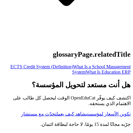
glossaryPage.relatedTitle
ECTS Credit System (Definition)
What Is a School Management
System
What Is Education ERP
هل أنت مستعد لتحويل المؤسسة؟
اكتشف كيف يوفّر OpenEduCat الوقت ليحصل كل طالب على
الاهتمام الذي يستحقه.
تكوين الأسعار لمؤسستي
شاهد كيف يعمل
تحدّث مع مستشار
جرّبه مجانًا لمدة 15 يومًا. لا حاجة لبطاقة ائتمان.