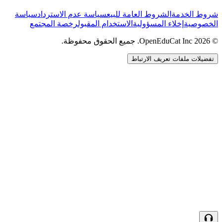
شروط الخدمة
الشروط العامة للبيع
سياسة عدم الاسترداد
سياسة
الخصوصية
إخلاء المسؤولية
الاستخدام المقبول
رخصة المجتمع
© 2026 OpenEduCat Inc. جميع الحقوق محفوظة.
تفضيلات ملفات تعريف الارتباط
اتصال سريع
صوت · أخبرنا باحتياجاتك
WhatsApp
راسلنا مباشرة
الدردشة المباشرة
تحدث مع فريقنا