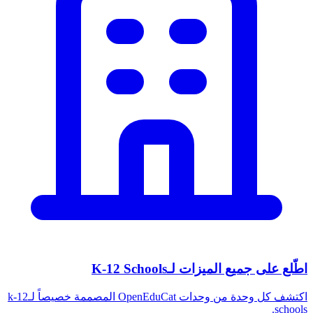
اطّلع على جميع الميزات لـK-12 Schools
اكتشف كل وحدة من وحدات OpenEduCat المصممة خصيصاً لـk-12
schools.