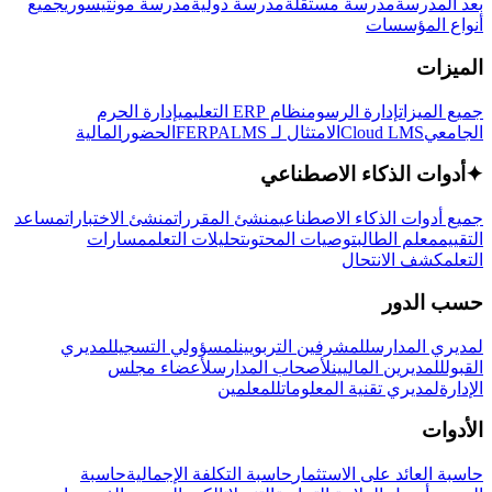
بعد المدرسة
مدرسة مستقلة
مدرسة دولية
مدرسة مونتيسوري
جميع
أنواع المؤسسات
الميزات
جميع الميزات
إدارة الرسوم
نظام ERP التعليمي
إدارة الحرم
الجامعي
Cloud LMS
الامتثال لـ FERPA
LMS
الحضور
المالية
✦
أدوات الذكاء الاصطناعي
جميع أدوات الذكاء الاصطناعي
منشئ المقررات
منشئ الاختبارات
مساعد
التقييم
معلم الطالب
توصيات المحتوى
تحليلات التعلم
مسارات
التعلم
كشف الانتحال
حسب الدور
لمديري المدارس
للمشرفين التربويين
لمسؤولي التسجيل
لمديري
القبول
للمديرين الماليين
لأصحاب المدارس
لأعضاء مجلس
الإدارة
لمديري تقنية المعلومات
للمعلمين
الأدوات
حاسبة العائد على الاستثمار
حاسبة التكلفة الإجمالية
حاسبة