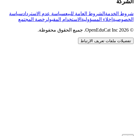
الشركة
شروط الخدمة
الشروط العامة للبيع
سياسة عدم الاسترداد
سياسة
الخصوصية
إخلاء المسؤولية
الاستخدام المقبول
رخصة المجتمع
© 2026 OpenEduCat Inc. جميع الحقوق محفوظة.
تفضيلات ملفات تعريف الارتباط
اتصال سريع
صوت · أخبرنا باحتياجاتك
WhatsApp
راسلنا مباشرة
الدردشة المباشرة
تحدث مع فريقنا