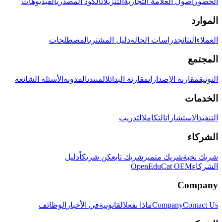
الحضور
أصول العلامة التجارية
التنزيلات
الكود المصدري
الفيديوهات
الموارد
العملاء
النتائج
دراسات الحالة
دليل المشتري
المصطلحات
المجتمع
التوثيق
مقارنة الإصدارات
مقارنة البدائل
المنتدى
المدونة
الأسئلة الشائعة
الخدمات
التنفيذ
الاستشارات
التكامل
التدريب
الشركاء
شريك نخبة
شريك متميز
شريك تابع
كن شريكاً
دليل
الشركاء
OpenEduCat OEM
Company
Contact Us
Company
ماذا نفعل
القانونية
في الأخبار
الوظائف