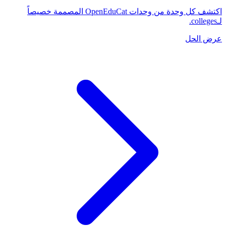
اكتشف كل وحدة من وحدات OpenEduCat المصممة خصيصاً
لـcolleges.
عرض الحل