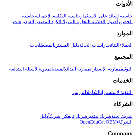
الأدوات
حاسبة العائد على الاستثمار
حاسبة التكلفة الإجمالية
حاسبة
الحضور
أصول العلامة التجارية
التنزيلات
الكود المصدري
الفيديوهات
الموارد
العملاء
النتائج
دراسات الحالة
دليل المشتري
المصطلحات
المجتمع
التوثيق
مقارنة الإصدارات
مقارنة البدائل
المنتدى
المدونة
الأسئلة الشائعة
الخدمات
التنفيذ
الاستشارات
التكامل
التدريب
الشركاء
شريك نخبة
شريك متميز
شريك تابع
كن شريكاً
دليل
الشركاء
OpenEduCat OEM
Company