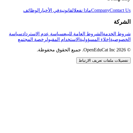
Contact Us
Company
ماذا نفعل
القانونية
في الأخبار
الوظائف
الشركة
شروط الخدمة
الشروط العامة للبيع
سياسة عدم الاسترداد
سياسة
الخصوصية
إخلاء المسؤولية
الاستخدام المقبول
رخصة المجتمع
© 2026 OpenEduCat Inc. جميع الحقوق محفوظة.
تفضيلات ملفات تعريف الارتباط
اتصال سريع
صوت · أخبرنا باحتياجاتك
WhatsApp
راسلنا مباشرة