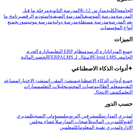
الجامعة
الكلية
مدارس K-12
المدرسة الثانوية
مرحلة ما قبل
المدرسة
مدرسة الموسيقى
المدرسة الصيفية
استوديو الرقص
برنامج ما
بعد المدرسة
مدرسة مستقلة
مدرسة دولية
مدرسة مونتيسوري
جميع
أنواع المؤسسات
الميزات
جميع الميزات
إدارة الرسوم
نظام ERP التعليمي
إدارة الحرم
الجامعي
Cloud LMS
الامتثال لـ FERPA
LMS
الحضور
المالية
✦
أدوات الذكاء الاصطناعي
جميع أدوات الذكاء الاصطناعي
منشئ المقررات
منشئ الاختبارات
مساعد
التقييم
معلم الطالب
توصيات المحتوى
تحليلات التعلم
مسارات
التعلم
كشف الانتحال
حسب الدور
لمديري المدارس
للمشرفين التربويين
لمسؤولي التسجيل
لمديري
القبول
للمديرين الماليين
لأصحاب المدارس
لأعضاء مجلس
الإدارة
لمديري تقنية المعلومات
للمعلمين