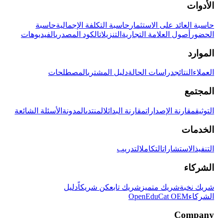
الأدوات
حاسبة العائد على الاستثمار
حاسبة التكلفة الإجمالية
حاسبة
الحضور
أصول العلامة التجارية
التنزيلات
الكود المصدري
الفيديوهات
الموارد
العملاء
النتائج
دراسات الحالة
دليل المشتري
المصطلحات
المجتمع
التوثيق
مقارنة الإصدارات
مقارنة البدائل
المنتدى
المدونة
الأسئلة الشائعة
الخدمات
التنفيذ
الاستشارات
التكامل
التدريب
الشركاء
شريك نخبة
شريك متميز
شريك تابع
كن شريكاً
دليل
الشركاء
OpenEduCat OEM
Company