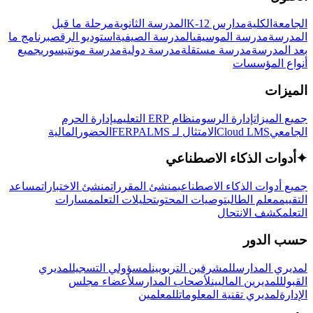
الجامعة
الكلية
مدارس K-12
المدرسة الثانوية
مرحلة ما قبل
المدرسة
مدرسة الموسيقى
المدرسة الصيفية
استوديو الرقص
برنامج ما
بعد المدرسة
مدرسة مستقلة
مدرسة دولية
مدرسة مونتيسوري
جميع
أنواع المؤسسات
الميزات
جميع الميزات
إدارة الرسوم
نظام ERP التعليمي
إدارة الحرم
الجامعي
Cloud LMS
الامتثال لـ FERPA
LMS
الحضور
المالية
✦
أدوات الذكاء الاصطناعي
جميع أدوات الذكاء الاصطناعي
منشئ المقررات
منشئ الاختبارات
مساعد
التقييم
معلم الطالب
توصيات المحتوى
تحليلات التعلم
مسارات
التعلم
كشف الانتحال
حسب الدور
لمديري المدارس
للمشرفين التربويين
لمسؤولي التسجيل
لمديري
القبول
للمديرين الماليين
لأصحاب المدارس
لأعضاء مجلس
الإدارة
لمديري تقنية المعلومات
للمعلمين