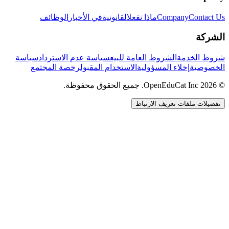
Contact Us
Company
ماذا نفعل
القانونية
في الأخبار
الوظائف
الشركة
شروط الخدمة
الشروط العامة للبيع
سياسة عدم الاسترداد
سياسة
الخصوصية
إخلاء المسؤولية
الاستخدام المقبول
رخصة المجتمع
© 2026 OpenEduCat Inc. جميع الحقوق محفوظة.
تفضيلات ملفات تعريف الارتباط
اتصال سريع
صوت · أخبرنا باحتياجاتك
WhatsApp
راسلنا مباشرة