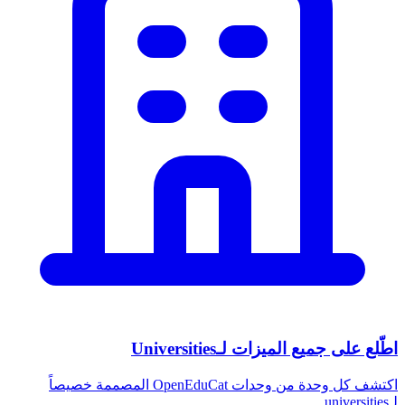
اطّلع على جميع الميزات لـUniversities
اكتشف كل وحدة من وحدات OpenEduCat المصممة خصيصاً
لـuniversities.