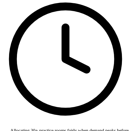
Allocating 30+ practice rooms fairly when demand peaks before