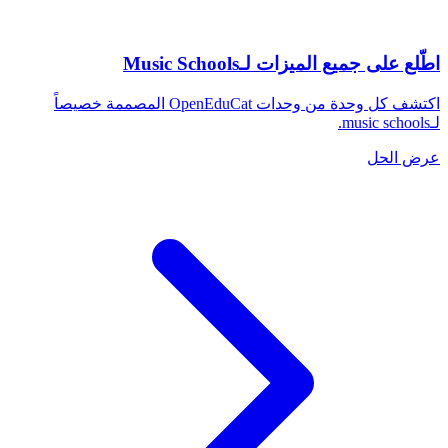
اطّلع على جميع الميزات لـMusic Schools
اكتشف كل وحدة من وحدات OpenEduCat المصممة خصيصاً
لـmusic schools.
عرض الحل