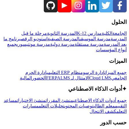
الحلول
الجامعة
الكلية
مدارس K-12
المدرسة الثانوية
مرحلة ما قبل
المدرسة
مدرسة الموسيقى
المدرسة الصيفية
استوديو الرقص
برنامج ما
بعد المدرسة
مدرسة مستقلة
مدرسة دولية
مدرسة مونتيسوري
جميع
أنواع المؤسسات
الميزات
جميع الميزات
إدارة الرسوم
نظام ERP التعليمي
إدارة الحرم
الجامعي
Cloud LMS
الامتثال لـ FERPA
LMS
الحضور
المالية
✦
أدوات الذكاء الاصطناعي
جميع أدوات الذكاء الاصطناعي
منشئ المقررات
منشئ الاختبارات
مساعد
التقييم
معلم الطالب
توصيات المحتوى
تحليلات التعلم
مسارات
التعلم
كشف الانتحال
حسب الدور