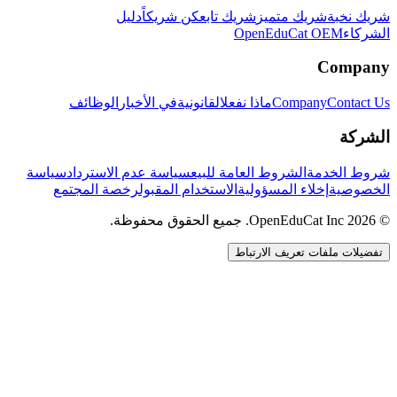
شريك نخبة
شريك متميز
شريك تابع
كن شريكاً
دليل
الشركاء
OpenEduCat OEM
Company
Contact Us
Company
ماذا نفعل
القانونية
في الأخبار
الوظائف
الشركة
شروط الخدمة
الشروط العامة للبيع
سياسة عدم الاسترداد
سياسة
الخصوصية
إخلاء المسؤولية
الاستخدام المقبول
رخصة المجتمع
© 2026 OpenEduCat Inc. جميع الحقوق محفوظة.
تفضيلات ملفات تعريف الارتباط
اتصال سريع
صوت · أخبرنا باحتياجاتك