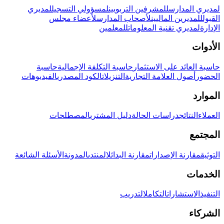
لمديري المدارس
للمشرفين التربويين
لمسؤولي التسجيل
لمديري
القبول
للمديرين الماليين
لأصحاب المدارس
لأعضاء مجلس
الإدارة
لمديري تقنية المعلومات
للمعلمين
الأدوات
حاسبة العائد على الاستثمار
حاسبة التكلفة الإجمالية
حاسبة
الحضور
أصول العلامة التجارية
التنزيلات
الكود المصدري
الفيديوهات
الموارد
العملاء
النتائج
دراسات الحالة
دليل المشتري
المصطلحات
المجتمع
التوثيق
مقارنة الإصدارات
مقارنة البدائل
المنتدى
المدونة
الأسئلة الشائعة
الخدمات
التنفيذ
الاستشارات
التكامل
التدريب
الشركاء