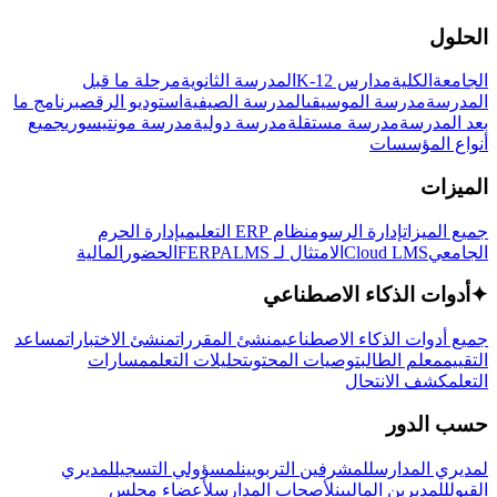
الحلول
الجامعة
الكلية
مدارس K-12
المدرسة الثانوية
مرحلة ما قبل
المدرسة
مدرسة الموسيقى
المدرسة الصيفية
استوديو الرقص
برنامج ما
بعد المدرسة
مدرسة مستقلة
مدرسة دولية
مدرسة مونتيسوري
جميع
أنواع المؤسسات
الميزات
جميع الميزات
إدارة الرسوم
نظام ERP التعليمي
إدارة الحرم
الجامعي
Cloud LMS
الامتثال لـ FERPA
LMS
الحضور
المالية
✦
أدوات الذكاء الاصطناعي
جميع أدوات الذكاء الاصطناعي
منشئ المقررات
منشئ الاختبارات
مساعد
التقييم
معلم الطالب
توصيات المحتوى
تحليلات التعلم
مسارات
التعلم
كشف الانتحال
حسب الدور
لمديري المدارس
للمشرفين التربويين
لمسؤولي التسجيل
لمديري
القبول
للمديرين الماليين
لأصحاب المدارس
لأعضاء مجلس