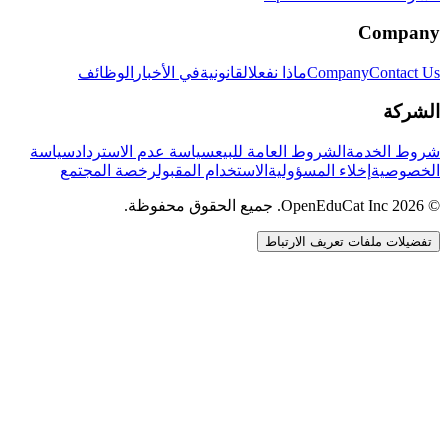
Company
Contact Us
Company
ماذا نفعل
القانونية
في الأخبار
الوظائف
الشركة
شروط الخدمة
الشروط العامة للبيع
سياسة عدم الاسترداد
سياسة
الخصوصية
إخلاء المسؤولية
الاستخدام المقبول
رخصة المجتمع
© 2026 OpenEduCat Inc. جميع الحقوق محفوظة.
تفضيلات ملفات تعريف الارتباط
اتصال سريع
صوت · أخبرنا باحتياجاتك
WhatsApp
راسلنا مباشرة