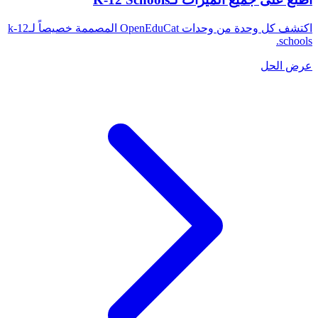
اكتشف كل وحدة من وحدات OpenEduCat المصممة خصيصاً لـk-12
schools.
عرض الحل