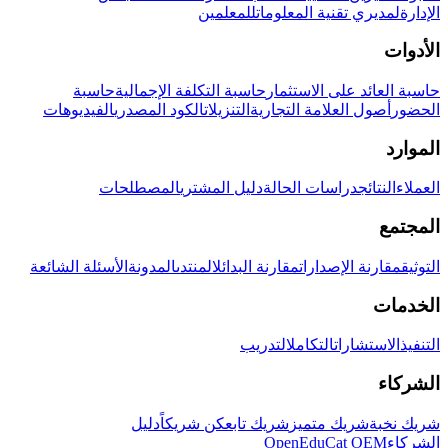
الإدارة
لمديري تقنية المعلومات
للمعلمين
الأدوات
حاسبة العائد على الاستثمار
حاسبة التكلفة الإجمالية
حاسبة
الحضور
أصول العلامة التجارية
التنزيلات
الكود المصدري
الفيديوهات
الموارد
العملاء
النتائج
دراسات الحالة
دليل المشتري
المصطلحات
المجتمع
التوثيق
مقارنة الإصدارات
مقارنة البدائل
المنتدى
المدونة
الأسئلة الشائعة
الخدمات
التنفيذ
الاستشارات
التكامل
التدريب
الشركاء
شريك نخبة
شريك متميز
شريك تابع
كن شريكاً
دليل
الشركاء
OpenEduCat OEM