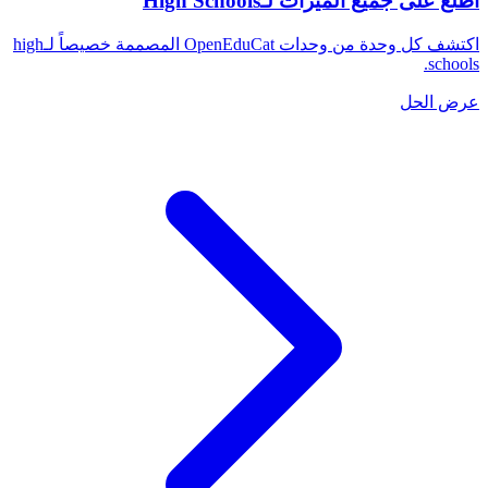
اطّلع على جميع الميزات لـHigh Schools
اكتشف كل وحدة من وحدات OpenEduCat المصممة خصيصاً لـhigh
schools.
عرض الحل