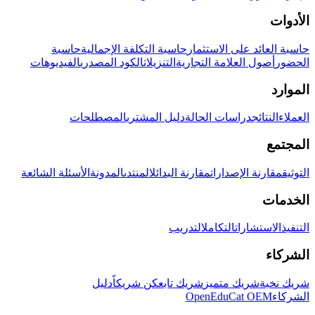
الأدوات
حاسبة العائد على الاستثمار
حاسبة التكلفة الإجمالية
حاسبة
الحضور
أصول العلامة التجارية
التنزيلات
الكود المصدري
الفيديوهات
الموارد
العملاء
النتائج
دراسات الحالة
دليل المشتري
المصطلحات
المجتمع
التوثيق
مقارنة الإصدارات
مقارنة البدائل
المنتدى
المدونة
الأسئلة الشائعة
الخدمات
التنفيذ
الاستشارات
التكامل
التدريب
الشركاء
شريك نخبة
شريك متميز
شريك تابع
كن شريكاً
دليل
الشركاء
OpenEduCat OEM