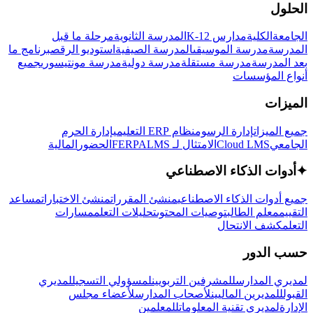
الحلول
الجامعة
الكلية
مدارس K-12
المدرسة الثانوية
مرحلة ما قبل
المدرسة
مدرسة الموسيقى
المدرسة الصيفية
استوديو الرقص
برنامج ما
بعد المدرسة
مدرسة مستقلة
مدرسة دولية
مدرسة مونتيسوري
جميع
أنواع المؤسسات
الميزات
جميع الميزات
إدارة الرسوم
نظام ERP التعليمي
إدارة الحرم
الجامعي
Cloud LMS
الامتثال لـ FERPA
LMS
الحضور
المالية
✦
أدوات الذكاء الاصطناعي
جميع أدوات الذكاء الاصطناعي
منشئ المقررات
منشئ الاختبارات
مساعد
التقييم
معلم الطالب
توصيات المحتوى
تحليلات التعلم
مسارات
التعلم
كشف الانتحال
حسب الدور
لمديري المدارس
للمشرفين التربويين
لمسؤولي التسجيل
لمديري
القبول
للمديرين الماليين
لأصحاب المدارس
لأعضاء مجلس
الإدارة
لمديري تقنية المعلومات
للمعلمين