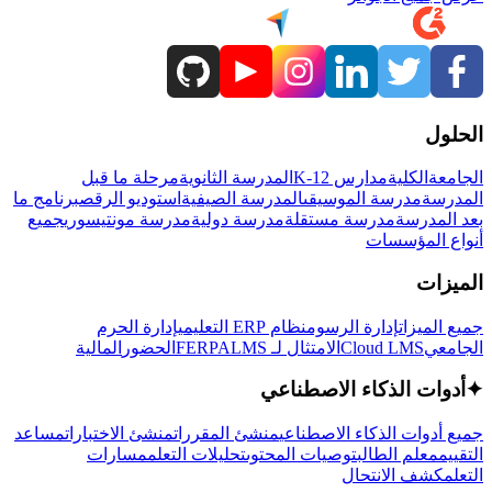
الحلول
الجامعة
الكلية
مدارس K-12
المدرسة الثانوية
مرحلة ما قبل
المدرسة
مدرسة الموسيقى
المدرسة الصيفية
استوديو الرقص
برنامج ما
بعد المدرسة
مدرسة مستقلة
مدرسة دولية
مدرسة مونتيسوري
جميع
أنواع المؤسسات
الميزات
جميع الميزات
إدارة الرسوم
نظام ERP التعليمي
إدارة الحرم
الجامعي
Cloud LMS
الامتثال لـ FERPA
LMS
الحضور
المالية
✦
أدوات الذكاء الاصطناعي
جميع أدوات الذكاء الاصطناعي
منشئ المقررات
منشئ الاختبارات
مساعد
التقييم
معلم الطالب
توصيات المحتوى
تحليلات التعلم
مسارات
التعلم
كشف الانتحال