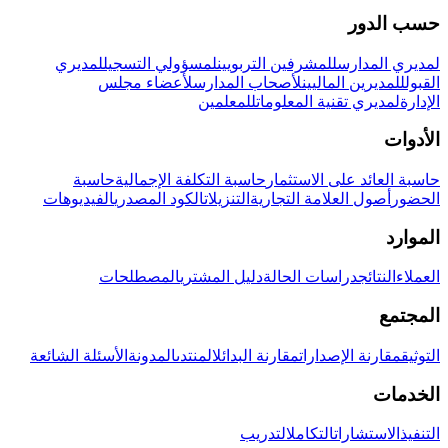
حسب الدور
لمديري المدارس
للمشرفين التربويين
لمسؤولي التسجيل
لمديري
القبول
للمديرين الماليين
لأصحاب المدارس
لأعضاء مجلس
الإدارة
لمديري تقنية المعلومات
للمعلمين
الأدوات
حاسبة العائد على الاستثمار
حاسبة التكلفة الإجمالية
حاسبة
الحضور
أصول العلامة التجارية
التنزيلات
الكود المصدري
الفيديوهات
الموارد
العملاء
النتائج
دراسات الحالة
دليل المشتري
المصطلحات
المجتمع
التوثيق
مقارنة الإصدارات
مقارنة البدائل
المنتدى
المدونة
الأسئلة الشائعة
الخدمات
التنفيذ
الاستشارات
التكامل
التدريب