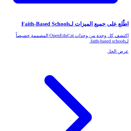
اطّلع على جميع الميزات لـFaith-Based Schools
اكتشف كل وحدة من وحدات OpenEduCat المصممة خصيصاً
لـfaith-based schools.
عرض الحل