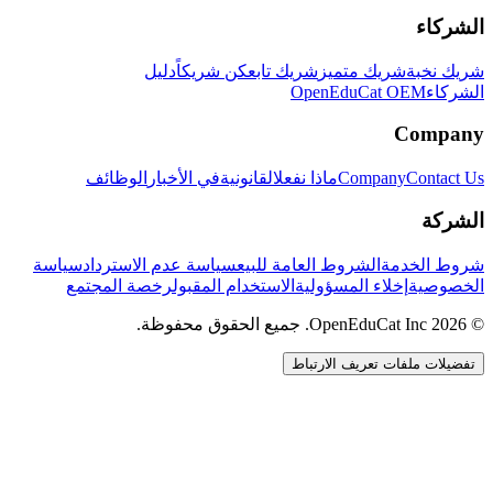
الشركاء
شريك نخبة
شريك متميز
شريك تابع
كن شريكاً
دليل
الشركاء
OpenEduCat OEM
Company
Contact Us
Company
ماذا نفعل
القانونية
في الأخبار
الوظائف
الشركة
شروط الخدمة
الشروط العامة للبيع
سياسة عدم الاسترداد
سياسة
الخصوصية
إخلاء المسؤولية
الاستخدام المقبول
رخصة المجتمع
© 2026 OpenEduCat Inc. جميع الحقوق محفوظة.
تفضيلات ملفات تعريف الارتباط
اتصال سريع
صوت · أخبرنا باحتياجاتك