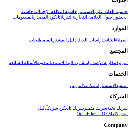
الأدوات
حاسبة العائد على الاستثمار
حاسبة التكلفة الإجمالية
حاسبة
الحضور
أصول العلامة التجارية
التنزيلات
الكود المصدري
الفيديوهات
الموارد
العملاء
النتائج
دراسات الحالة
دليل المشتري
المصطلحات
المجتمع
التوثيق
مقارنة الإصدارات
مقارنة البدائل
المنتدى
المدونة
الأسئلة الشائعة
الخدمات
التنفيذ
الاستشارات
التكامل
التدريب
الشركاء
شريك نخبة
شريك متميز
شريك تابع
كن شريكاً
دليل
الشركاء
OpenEduCat OEM
Company