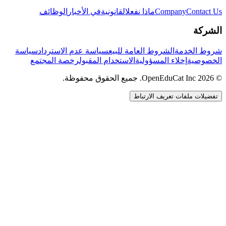
Contact Us
Company
ماذا نفعل
القانونية
في الأخبار
الوظائف
الشركة
شروط الخدمة
الشروط العامة للبيع
سياسة عدم الاسترداد
سياسة
الخصوصية
إخلاء المسؤولية
الاستخدام المقبول
رخصة المجتمع
© 2026 OpenEduCat Inc. جميع الحقوق محفوظة.
تفضيلات ملفات تعريف الارتباط
اتصال سريع
صوت · أخبرنا باحتياجاتك
WhatsApp
راسلنا مباشرة