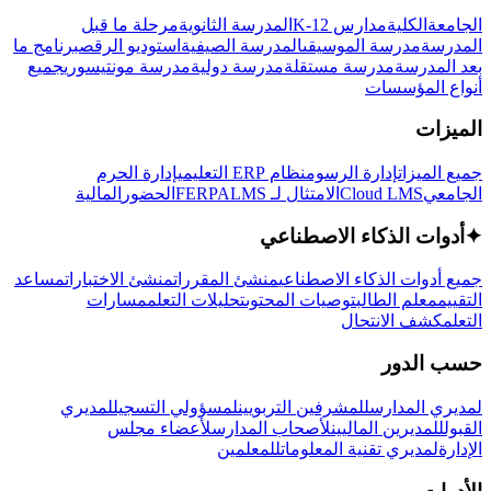
الجامعة
الكلية
مدارس K-12
المدرسة الثانوية
مرحلة ما قبل
المدرسة
مدرسة الموسيقى
المدرسة الصيفية
استوديو الرقص
برنامج ما
بعد المدرسة
مدرسة مستقلة
مدرسة دولية
مدرسة مونتيسوري
جميع
أنواع المؤسسات
الميزات
جميع الميزات
إدارة الرسوم
نظام ERP التعليمي
إدارة الحرم
الجامعي
Cloud LMS
الامتثال لـ FERPA
LMS
الحضور
المالية
✦
أدوات الذكاء الاصطناعي
جميع أدوات الذكاء الاصطناعي
منشئ المقررات
منشئ الاختبارات
مساعد
التقييم
معلم الطالب
توصيات المحتوى
تحليلات التعلم
مسارات
التعلم
كشف الانتحال
حسب الدور
لمديري المدارس
للمشرفين التربويين
لمسؤولي التسجيل
لمديري
القبول
للمديرين الماليين
لأصحاب المدارس
لأعضاء مجلس
الإدارة
لمديري تقنية المعلومات
للمعلمين