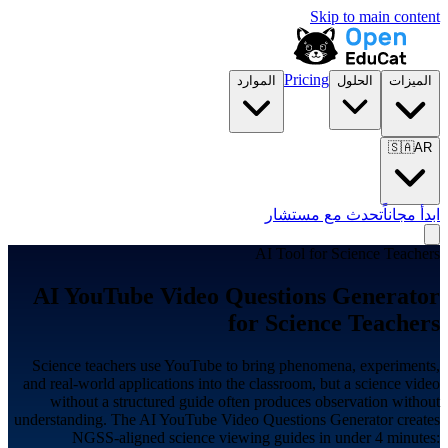
Skip to main content
Pricing
الميزات
الحلول
الموارد
🇸🇦
AR
ابدأ مجاناً
تحدث مع مستشار
AI Tool for
Science Teachers
AI YouTube Video Questions Generator
for
Science Teachers
Science teachers use YouTube to bring phenomena, experiments,
and real-world applications into the classroom, but a science video
without a structured guide often produces observation without
understanding. The AI YouTube Video Questions Generator creates
NGSS-aligned science viewing guides in under 4 minutes: