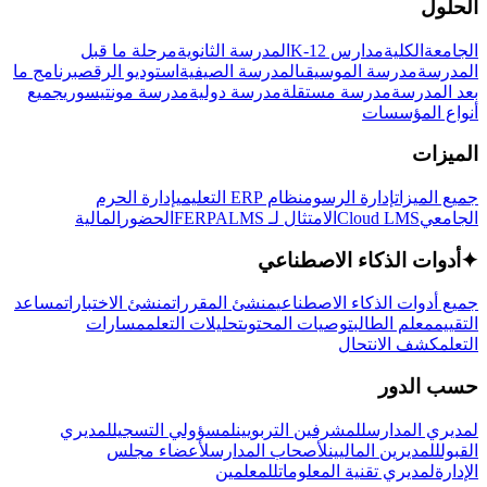
الحلول
الجامعة
الكلية
مدارس K-12
المدرسة الثانوية
مرحلة ما قبل
المدرسة
مدرسة الموسيقى
المدرسة الصيفية
استوديو الرقص
برنامج ما
بعد المدرسة
مدرسة مستقلة
مدرسة دولية
مدرسة مونتيسوري
جميع
أنواع المؤسسات
الميزات
جميع الميزات
إدارة الرسوم
نظام ERP التعليمي
إدارة الحرم
الجامعي
Cloud LMS
الامتثال لـ FERPA
LMS
الحضور
المالية
✦
أدوات الذكاء الاصطناعي
جميع أدوات الذكاء الاصطناعي
منشئ المقررات
منشئ الاختبارات
مساعد
التقييم
معلم الطالب
توصيات المحتوى
تحليلات التعلم
مسارات
التعلم
كشف الانتحال
حسب الدور
لمديري المدارس
للمشرفين التربويين
لمسؤولي التسجيل
لمديري
القبول
للمديرين الماليين
لأصحاب المدارس
لأعضاء مجلس
الإدارة
لمديري تقنية المعلومات
للمعلمين