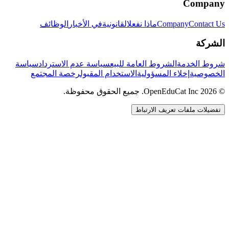
Company
Contact Us
Company
ماذا نفعل
القانونية
في الأخبار
الوظائف
الشركة
شروط الخدمة
الشروط العامة للبيع
سياسة عدم الاسترداد
سياسة
الخصوصية
إخلاء المسؤولية
الاستخدام المقبول
رخصة المجتمع
© 2026 OpenEduCat Inc. جميع الحقوق محفوظة.
تفضيلات ملفات تعريف الارتباط
اتصال سريع
صوت · أخبرنا باحتياجاتك
WhatsApp
راسلنا مباشرة