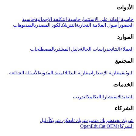
الأدوات
حاسبة العائد على الاستثمار
حاسبة التكلفة الإجمالية
حاسبة
الحضور
أصول العلامة التجارية
التنزيلات
الكود المصدري
الفيديوهات
الموارد
العملاء
النتائج
دراسات الحالة
دليل المشتري
المصطلحات
المجتمع
التوثيق
مقارنة الإصدارات
مقارنة البدائل
المنتدى
المدونة
الأسئلة الشائعة
الخدمات
التنفيذ
الاستشارات
التكامل
التدريب
الشركاء
شريك نخبة
شريك متميز
شريك تابع
كن شريكاً
دليل
الشركاء
OpenEduCat OEM