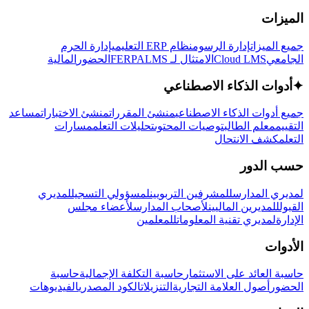
الميزات
جميع الميزات
إدارة الرسوم
نظام ERP التعليمي
إدارة الحرم
الجامعي
Cloud LMS
الامتثال لـ FERPA
LMS
الحضور
المالية
✦
أدوات الذكاء الاصطناعي
جميع أدوات الذكاء الاصطناعي
منشئ المقررات
منشئ الاختبارات
مساعد
التقييم
معلم الطالب
توصيات المحتوى
تحليلات التعلم
مسارات
التعلم
كشف الانتحال
حسب الدور
لمديري المدارس
للمشرفين التربويين
لمسؤولي التسجيل
لمديري
القبول
للمديرين الماليين
لأصحاب المدارس
لأعضاء مجلس
الإدارة
لمديري تقنية المعلومات
للمعلمين
الأدوات
حاسبة العائد على الاستثمار
حاسبة التكلفة الإجمالية
حاسبة
الحضور
أصول العلامة التجارية
التنزيلات
الكود المصدري
الفيديوهات