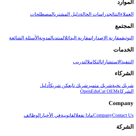
الموارد
العملاء
النتائج
دراسات الحالة
دليل المشتري
المصطلحات
المجتمع
التوثيق
مقارنة الإصدارات
مقارنة البدائل
المنتدى
المدونة
الأسئلة الشائعة
الخدمات
التنفيذ
الاستشارات
التكامل
التدريب
الشركاء
شريك نخبة
شريك متميز
شريك تابع
كن شريكاً
دليل
الشركاء
OpenEduCat OEM
Company
Contact Us
Company
ماذا نفعل
القانونية
في الأخبار
الوظائف
الشركة