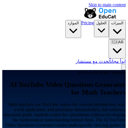
Skip to main content
Pricing
الميزات
الحلول
الموارد
🇸🇦
AR
ابدأ مجاناً
تحدث مع مستشار
AI Tool for
Math Teachers
AI YouTube Video Questions Generator
for
Math Teachers
Math teachers use YouTube videos for concept introduction, real-
world application, and procedure demonstration, but without a
structured guide, students watch the calculations without developing
the mathematical understanding behind them. The AI YouTube
Video Questions Generator creates math-specific viewing guides in