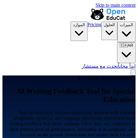
Skip to main content
Pricing
الميزات
الحلول
الموارد
🇸🇦
AR
ابدأ مجاناً
تحدث مع مستشار
AI Tool for
Special Education
AI Writing Feedback Tool for
Special
Education
Special education teachers supporting students with learning
disabilities, dyslexia, and language processing differences need
writing feedback that meets students where they are, calibrated to
their present level of performance, accessible in its language, and
focused on the growth dimensions that matter most for each