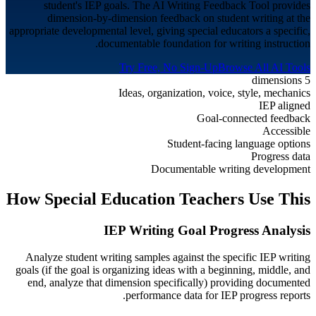
student's IEP goals. The AI Writing Feedback Tool provides
dimension-by-dimension feedback on student writing at the
appropriate developmental level, giving special educators a specific,
documentable foundation for writing instruction.
Try Free, No Sign-Up
Browse All AI Tools
5 dimensions
Ideas, organization, voice, style, mechanics
IEP aligned
Goal-connected feedback
Accessible
Student-facing language options
Progress data
Documentable writing development
How
Special Education
Teachers Use This
IEP Writing Goal Progress Analysis
Analyze student writing samples against the specific IEP writing
goals (if the goal is organizing ideas with a beginning, middle, and
end, analyze that dimension specifically) providing documented
performance data for IEP progress reports.