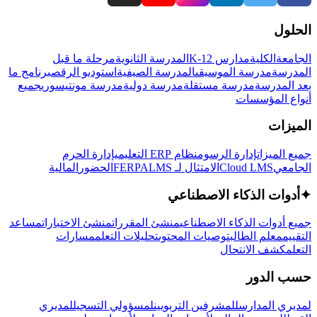
الحلول
الجامعة
الكلية
مدارس K-12
المدرسة الثانوية
مرحلة ما قبل
المدرسة
مدرسة الموسيقى
المدرسة الصيفية
استوديو الرقص
برنامج ما
بعد المدرسة
مدرسة مستقلة
مدرسة دولية
مدرسة مونتيسوري
جميع
أنواع المؤسسات
الميزات
جميع الميزات
إدارة الرسوم
نظام ERP التعليمي
إدارة الحرم
الجامعي
Cloud LMS
الامتثال لـ FERPA
LMS
الحضور
المالية
✦
أدوات الذكاء الاصطناعي
جميع أدوات الذكاء الاصطناعي
منشئ المقررات
منشئ الاختبارات
مساعد
التقييم
معلم الطالب
توصيات المحتوى
تحليلات التعلم
مسارات
التعلم
كشف الانتحال
حسب الدور
لمديري المدارس
للمشرفين التربويين
لمسؤولي التسجيل
لمديري