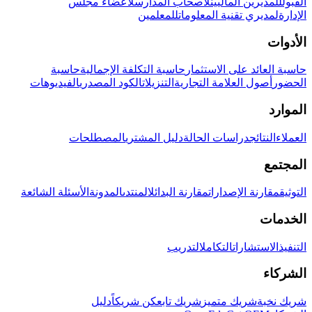
القبول
للمديرين الماليين
لأصحاب المدارس
لأعضاء مجلس
الإدارة
لمديري تقنية المعلومات
للمعلمين
الأدوات
حاسبة العائد على الاستثمار
حاسبة التكلفة الإجمالية
حاسبة
الحضور
أصول العلامة التجارية
التنزيلات
الكود المصدري
الفيديوهات
الموارد
العملاء
النتائج
دراسات الحالة
دليل المشتري
المصطلحات
المجتمع
التوثيق
مقارنة الإصدارات
مقارنة البدائل
المنتدى
المدونة
الأسئلة الشائعة
الخدمات
التنفيذ
الاستشارات
التكامل
التدريب
الشركاء
شريك نخبة
شريك متميز
شريك تابع
كن شريكاً
دليل