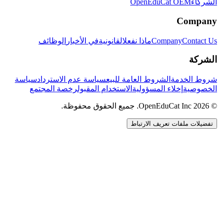
الشركاء
OpenEduCat OEM
Company
Contact Us
Company
ماذا نفعل
القانونية
في الأخبار
الوظائف
الشركة
شروط الخدمة
الشروط العامة للبيع
سياسة عدم الاسترداد
سياسة
الخصوصية
إخلاء المسؤولية
الاستخدام المقبول
رخصة المجتمع
© 2026 OpenEduCat Inc. جميع الحقوق محفوظة.
تفضيلات ملفات تعريف الارتباط
اتصال سريع
صوت · أخبرنا باحتياجاتك
WhatsApp