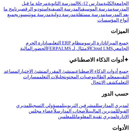
الجامعة
الكلية
مدارس K-12
المدرسة الثانوية
مرحلة ما قبل
المدرسة
مدرسة الموسيقى
المدرسة الصيفية
استوديو الرقص
برنامج ما
بعد المدرسة
مدرسة مستقلة
مدرسة دولية
مدرسة مونتيسوري
جميع
أنواع المؤسسات
الميزات
جميع الميزات
إدارة الرسوم
نظام ERP التعليمي
إدارة الحرم
الجامعي
Cloud LMS
الامتثال لـ FERPA
LMS
الحضور
المالية
✦
أدوات الذكاء الاصطناعي
جميع أدوات الذكاء الاصطناعي
منشئ المقررات
منشئ الاختبارات
مساعد
التقييم
معلم الطالب
توصيات المحتوى
تحليلات التعلم
مسارات
التعلم
كشف الانتحال
حسب الدور
لمديري المدارس
للمشرفين التربويين
لمسؤولي التسجيل
لمديري
القبول
للمديرين الماليين
لأصحاب المدارس
لأعضاء مجلس
الإدارة
لمديري تقنية المعلومات
للمعلمين
الأدوات