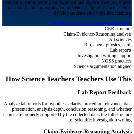
student scientific writing for argument quality, evidence use, logical
reasoning, and communication precision, helping science teachers
develop students who write like scientists.
Try Free, No Sign-Up
Browse All AI Tools
CER structure
Claim-Evidence-Reasoning analysis
All sciences
Bio, chem, physics, earth
Lab reports
Investigation writing support
NGSS practices
Science argumentation aligned
How
Science Teachers
Teachers Use This
Lab Report Feedback
Analyze lab reports for hypothesis clarity, procedure relevance, data
presentation, analysis depth, conclusion reasoning, and whether
claims are properly supported by the collected data, the full structure
of scientific investigation writing.
Claim-Evidence-Reasoning Analysis