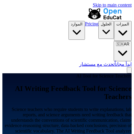
Skip to main content
Pricing
الميزات
الحلول
الموارد
🇸🇦
AR
ابدأ مجاناً
تحدث مع مستشار
AI Tool for
Science Teachers
AI Writing Feedback Tool for
Science
Teachers
Science teachers who require students to write explanations, lab
reports, and science arguments need writing feedback that
understands the conventions of scientific communication, claim-
evidence-reasoning structure, data-backed conclusions, precision of
scientific vocabulary. The AI Writing Feedback Tool analyzes