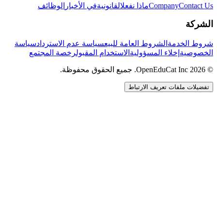
Contact Us
Company
ماذا نفعل
القانونية
في الأخبار
الوظائف
الشركة
شروط الخدمة
الشروط العامة للبيع
سياسة عدم الاسترداد
سياسة
الخصوصية
إخلاء المسؤولية
الاستخدام المقبول
رخصة المجتمع
© 2026 OpenEduCat Inc. جميع الحقوق محفوظة.
تفضيلات ملفات تعريف الارتباط
اتصال سريع
صوت · أخبرنا باحتياجاتك
WhatsApp
راسلنا مباشرة