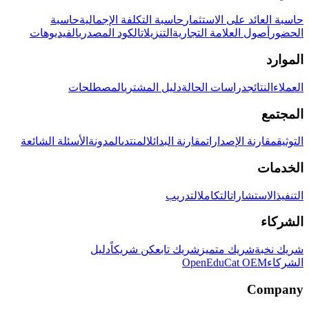
حاسبة العائد على الاستثمار
حاسبة التكلفة الإجمالية
حاسبة
الحضور
أصول العلامة التجارية
التنزيلات
الكود المصدري
الفيديوهات
الموارد
العملاء
النتائج
دراسات الحالة
دليل المشتري
المصطلحات
المجتمع
التوثيق
مقارنة الإصدارات
مقارنة البدائل
المنتدى
المدونة
الأسئلة الشائعة
الخدمات
التنفيذ
الاستشارات
التكامل
التدريب
الشركاء
شريك نخبة
شريك متميز
شريك تابع
كن شريكاً
دليل
الشركاء
OpenEduCat OEM
Company