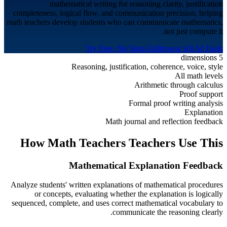
mathematical writing for reasoning clarity, justification
completeness, logical flow, and communication precision, helping
math teachers develop students who can communicate mathematics,
not just compute it.
Try Free, No Sign-Up
Browse All AI Tools
5 dimensions
Reasoning, justification, coherence, voice, style
All math levels
Arithmetic through calculus
Proof support
Formal proof writing analysis
Explanation
Math journal and reflection feedback
How
Math Teachers
Teachers Use This
Mathematical Explanation Feedback
Analyze students' written explanations of mathematical procedures
or concepts, evaluating whether the explanation is logically
sequenced, complete, and uses correct mathematical vocabulary to
communicate the reasoning clearly.