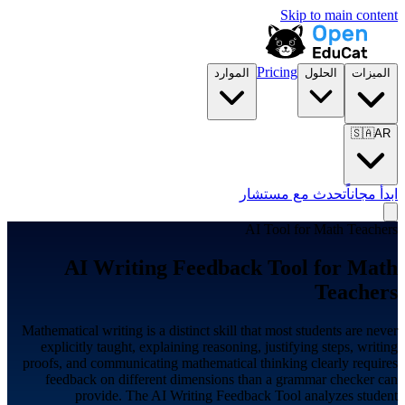
Skip to main content
Pricing
الميزات
الحلول
الموارد
🇸🇦
AR
ابدأ مجاناً
تحدث مع مستشار
AI Tool for
Math Teachers
AI Writing Feedback Tool for
Math
Teachers
Mathematical writing is a distinct skill that most students are never
explicitly taught, explaining reasoning, justifying steps, writing
proofs, and communicating mathematical thinking clearly requires
feedback on different dimensions than a grammar checker can
provide. The AI Writing Feedback Tool analyzes student