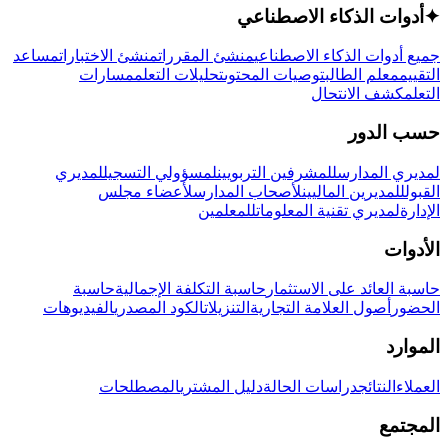
✦
أدوات الذكاء الاصطناعي
جميع أدوات الذكاء الاصطناعي
منشئ المقررات
منشئ الاختبارات
مساعد
التقييم
معلم الطالب
توصيات المحتوى
تحليلات التعلم
مسارات
التعلم
كشف الانتحال
حسب الدور
لمديري المدارس
للمشرفين التربويين
لمسؤولي التسجيل
لمديري
القبول
للمديرين الماليين
لأصحاب المدارس
لأعضاء مجلس
الإدارة
لمديري تقنية المعلومات
للمعلمين
الأدوات
حاسبة العائد على الاستثمار
حاسبة التكلفة الإجمالية
حاسبة
الحضور
أصول العلامة التجارية
التنزيلات
الكود المصدري
الفيديوهات
الموارد
العملاء
النتائج
دراسات الحالة
دليل المشتري
المصطلحات
المجتمع