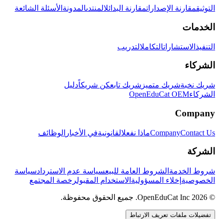
التوثيق
مقارنة الإصدارات
مقارنة البدائل
المنتدى
المدونة
الأسئلة الشائعة
الخدمات
التنفيذ
الاستشارات
التكامل
التدريب
الشركاء
شريك نخبة
شريك متميز
شريك تابع
كن شريكاً
دليل
الشركاء
OpenEduCat OEM
Company
Contact Us
Company
ماذا نفعل
القانونية
في الأخبار
الوظائف
الشركة
شروط الخدمة
الشروط العامة للبيع
سياسة عدم الاسترداد
سياسة
الخصوصية
إخلاء المسؤولية
الاستخدام المقبول
رخصة المجتمع
© 2026 OpenEduCat Inc. جميع الحقوق محفوظة.
تفضيلات ملفات تعريف الارتباط