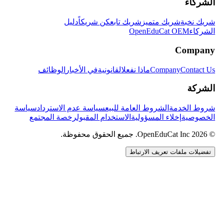
الشركاء
شريك نخبة
شريك متميز
شريك تابع
كن شريكاً
دليل
الشركاء
OpenEduCat OEM
Company
Contact Us
Company
ماذا نفعل
القانونية
في الأخبار
الوظائف
الشركة
شروط الخدمة
الشروط العامة للبيع
سياسة عدم الاسترداد
سياسة
الخصوصية
إخلاء المسؤولية
الاستخدام المقبول
رخصة المجتمع
© 2026 OpenEduCat Inc. جميع الحقوق محفوظة.
تفضيلات ملفات تعريف الارتباط
اتصال سريع
صوت · أخبرنا باحتياجاتك