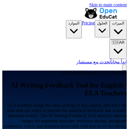
Skip to main content
Pricing
الميزات
الحلول
الموارد
🇸🇦
AR
ابدأ مجاناً
تحدث مع مستشار
AI Tool for
English / ELA Teachers
AI Writing Feedback Tool for
English /
ELA Teachers
ELA teachers assign the most writing of any subject, and have the
least time per essay to provide the analytical feedback that actually
develops writers. The AI Writing Feedback Tool analyzes student
essays for argument structure, evidence quality, paragraph
coherence, voice, and sentence-level style with line-level specificity,