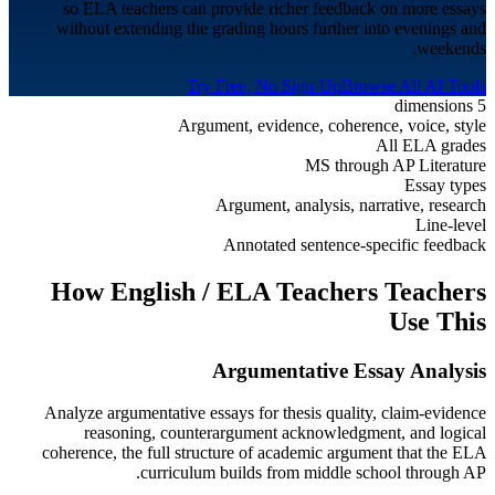
so ELA teachers can provide richer feedback on more essays
without extending the grading hours further into evenings and
weekends.
Try Free, No Sign-Up
Browse All AI Tools
5 dimensions
Argument, evidence, coherence, voice, style
All ELA grades
MS through AP Literature
Essay types
Argument, analysis, narrative, research
Line-level
Annotated sentence-specific feedback
How
English / ELA Teachers
Teachers
Use This
Argumentative Essay Analysis
Analyze argumentative essays for thesis quality, claim-evidence
reasoning, counterargument acknowledgment, and logical
coherence, the full structure of academic argument that the ELA
curriculum builds from middle school through AP.