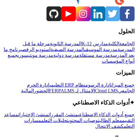
الحلول
الجامعة
الكلية
مدارس K-12
المدرسة الثانوية
مرحلة ما قبل
المدرسة
مدرسة الموسيقى
المدرسة الصيفية
استوديو الرقص
برنامج ما
بعد المدرسة
مدرسة مستقلة
مدرسة دولية
مدرسة مونتيسوري
جميع
أنواع المؤسسات
الميزات
جميع الميزات
إدارة الرسوم
نظام ERP التعليمي
إدارة الحرم
الجامعي
Cloud LMS
الامتثال لـ FERPA
LMS
الحضور
المالية
✦
أدوات الذكاء الاصطناعي
جميع أدوات الذكاء الاصطناعي
منشئ المقررات
منشئ الاختبارات
مساعد
التقييم
معلم الطالب
توصيات المحتوى
تحليلات التعلم
مسارات
التعلم
كشف الانتحال