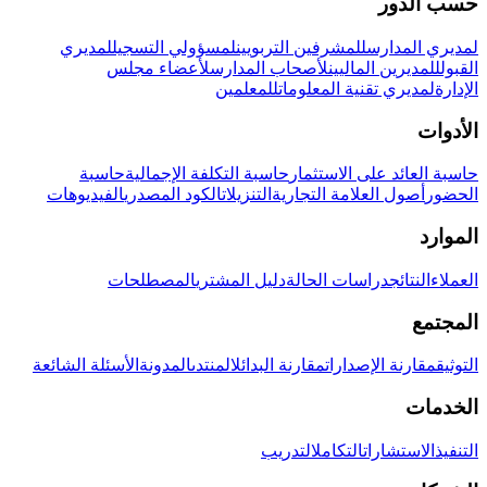
حسب الدور
لمديري المدارس
للمشرفين التربويين
لمسؤولي التسجيل
لمديري
القبول
للمديرين الماليين
لأصحاب المدارس
لأعضاء مجلس
الإدارة
لمديري تقنية المعلومات
للمعلمين
الأدوات
حاسبة العائد على الاستثمار
حاسبة التكلفة الإجمالية
حاسبة
الحضور
أصول العلامة التجارية
التنزيلات
الكود المصدري
الفيديوهات
الموارد
العملاء
النتائج
دراسات الحالة
دليل المشتري
المصطلحات
المجتمع
التوثيق
مقارنة الإصدارات
مقارنة البدائل
المنتدى
المدونة
الأسئلة الشائعة
الخدمات
التنفيذ
الاستشارات
التكامل
التدريب