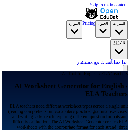
Skip to main content
Pricing
الميزات
الحلول
الموارد
🇸🇦
AR
ابدأ مجاناً
تحدث مع مستشار
AI Tool for
English / ELA Teachers
AI Worksheet Generator for
English /
ELA Teachers
ELA teachers need different worksheet types across a single unit
(reading comprehension, vocabulary practice, grammar exercises,
and writing tasks) each requiring different question formats and
difficulty calibration. The AI Worksheet Generator creates ELA
worksheets with the appropriate format for each strand, three