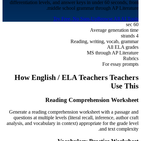
differentiation levels, and answer keys in under 60 seconds, from
middle school grammar through AP Literature.
Try Free, No Sign-Up
Browse All AI Tools
60 sec
Average generation time
4 strands
Reading, writing, vocab, grammar
All ELA grades
MS through AP Literature
Rubrics
For essay prompts
How
English / ELA Teachers
Teachers
Use This
Reading Comprehension Worksheet
Generate a reading comprehension worksheet with a passage and
questions at multiple levels (literal recall, inference, author craft
analysis, and vocabulary in context) appropriate for the grade level
and text complexity.