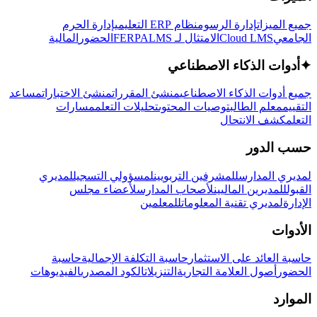
جميع الميزات
إدارة الرسوم
نظام ERP التعليمي
إدارة الحرم
الجامعي
Cloud LMS
الامتثال لـ FERPA
LMS
الحضور
المالية
✦
أدوات الذكاء الاصطناعي
جميع أدوات الذكاء الاصطناعي
منشئ المقررات
منشئ الاختبارات
مساعد
التقييم
معلم الطالب
توصيات المحتوى
تحليلات التعلم
مسارات
التعلم
كشف الانتحال
حسب الدور
لمديري المدارس
للمشرفين التربويين
لمسؤولي التسجيل
لمديري
القبول
للمديرين الماليين
لأصحاب المدارس
لأعضاء مجلس
الإدارة
لمديري تقنية المعلومات
للمعلمين
الأدوات
حاسبة العائد على الاستثمار
حاسبة التكلفة الإجمالية
حاسبة
الحضور
أصول العلامة التجارية
التنزيلات
الكود المصدري
الفيديوهات
الموارد