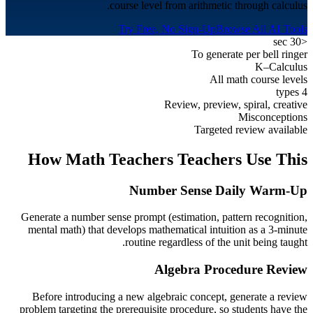
course level from arithmetic through calculus.
Try Free, No Sign-Up
Browse All AI Tools
<30 sec
To generate per bell ringer
K–Calculus
All math course levels
4 types
Review, preview, spiral, creative
Misconceptions
Targeted review available
How
Math Teachers
Teachers Use This
Number Sense Daily Warm-Up
Generate a number sense prompt (estimation, pattern recognition,
mental math) that develops mathematical intuition as a 3-minute
routine regardless of the unit being taught.
Algebra Procedure Review
Before introducing a new algebraic concept, generate a review
problem targeting the prerequisite procedure, so students have the