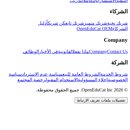
التنفيذ
الاستشارات
التكامل
التدريب
الشركاء
شريك نخبة
شريك متميز
شريك تابع
كن شريكاً
دليل
الشركاء
OpenEduCat OEM
Company
Contact Us
Company
ماذا نفعل
القانونية
في الأخبار
الوظائف
الشركة
شروط الخدمة
الشروط العامة للبيع
سياسة عدم الاسترداد
سياسة
الخصوصية
إخلاء المسؤولية
الاستخدام المقبول
رخصة المجتمع
© 2026 OpenEduCat Inc. جميع الحقوق محفوظة.
تفضيلات ملفات تعريف الارتباط
اتصال سريع
صوت · أخبرنا باحتياجاتك