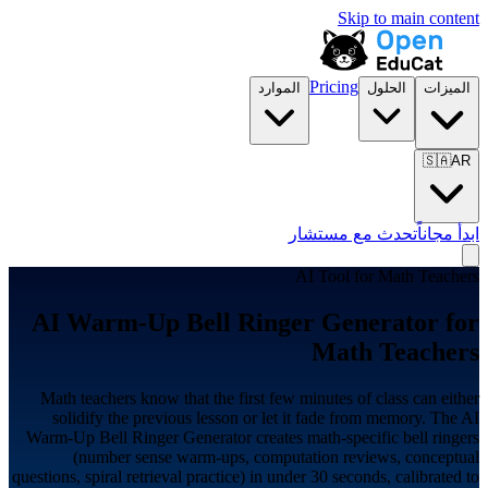
Skip to main content
Pricing
الميزات
الحلول
الموارد
🇸🇦
AR
ابدأ مجاناً
تحدث مع مستشار
AI Tool for
Math Teachers
AI Warm-Up Bell Ringer Generator for
Math Teachers
Math teachers know that the first few minutes of class can either
solidify the previous lesson or let it fade from memory. The AI
Warm-Up Bell Ringer Generator creates math-specific bell ringers
(number sense warm-ups, computation reviews, conceptual
questions, spiral retrieval practice) in under 30 seconds, calibrated to