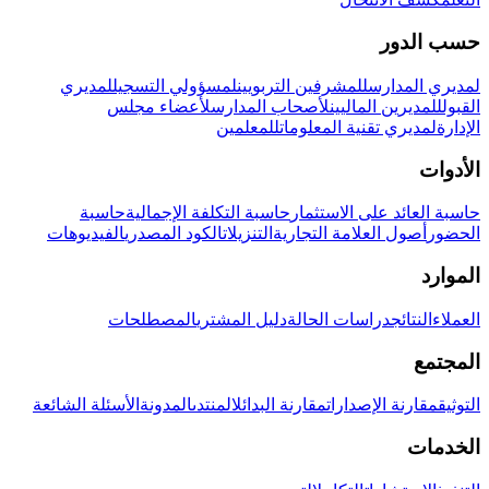
حسب الدور
لمديري المدارس
للمشرفين التربويين
لمسؤولي التسجيل
لمديري
القبول
للمديرين الماليين
لأصحاب المدارس
لأعضاء مجلس
الإدارة
لمديري تقنية المعلومات
للمعلمين
الأدوات
حاسبة العائد على الاستثمار
حاسبة التكلفة الإجمالية
حاسبة
الحضور
أصول العلامة التجارية
التنزيلات
الكود المصدري
الفيديوهات
الموارد
العملاء
النتائج
دراسات الحالة
دليل المشتري
المصطلحات
المجتمع
التوثيق
مقارنة الإصدارات
مقارنة البدائل
المنتدى
المدونة
الأسئلة الشائعة
الخدمات