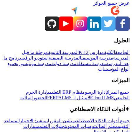
عرض جميع الجوائز
الحلول
الجامعة
الكلية
مدارس K-12
المدرسة الثانوية
مرحلة ما قبل
المدرسة
مدرسة الموسيقى
المدرسة الصيفية
استوديو الرقص
برنامج ما
بعد المدرسة
مدرسة مستقلة
مدرسة دولية
مدرسة مونتيسوري
جميع
أنواع المؤسسات
الميزات
جميع الميزات
إدارة الرسوم
نظام ERP التعليمي
إدارة الحرم
الجامعي
Cloud LMS
الامتثال لـ FERPA
LMS
الحضور
المالية
✦
أدوات الذكاء الاصطناعي
جميع أدوات الذكاء الاصطناعي
منشئ المقررات
منشئ الاختبارات
مساعد
التقييم
معلم الطالب
توصيات المحتوى
تحليلات التعلم
مسارات
التعلم
كشف الانتحال