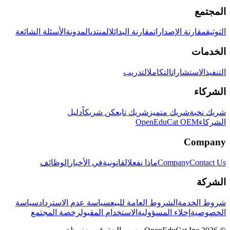
المجتمع
التوثيق
مقارنة الإصدارات
مقارنة البدائل
المنتدى
المدونة
الأسئلة الشائعة
الخدمات
التنفيذ
الاستشارات
التكامل
التدريب
الشركاء
شريك نخبة
شريك متميز
شريك تابع
كن شريكاً
دليل
الشركاء
OpenEduCat OEM
Company
Contact Us
Company
ماذا نفعل
القانونية
في الأخبار
الوظائف
الشركة
شروط الخدمة
الشروط العامة للبيع
سياسة عدم الاسترداد
سياسة
الخصوصية
إخلاء المسؤولية
الاستخدام المقبول
رخصة المجتمع