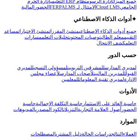
جميع الميزات
إدارة الرسوم
نظام ERP التعليمي
إدارة الحرم
الجامعي
Cloud LMS
الامتثال لـ FERPA
LMS
الحضور
المالية
✦
أدوات الذكاء الاصطناعي
جميع أدوات الذكاء الاصطناعي
منشئ المقررات
منشئ الاختبارات
مساعد
التقييم
معلم الطالب
توصيات المحتوى
تحليلات التعلم
مسارات
التعلم
كشف الانتحال
حسب الدور
لمديري المدارس
للمشرفين التربويين
لمسؤولي التسجيل
لمديري
القبول
للمديرين الماليين
لأصحاب المدارس
لأعضاء مجلس
الإدارة
لمديري تقنية المعلومات
للمعلمين
الأدوات
حاسبة العائد على الاستثمار
حاسبة التكلفة الإجمالية
حاسبة
الحضور
أصول العلامة التجارية
التنزيلات
الكود المصدري
الفيديوهات
الموارد
العملاء
النتائج
دراسات الحالة
دليل المشتري
المصطلحات