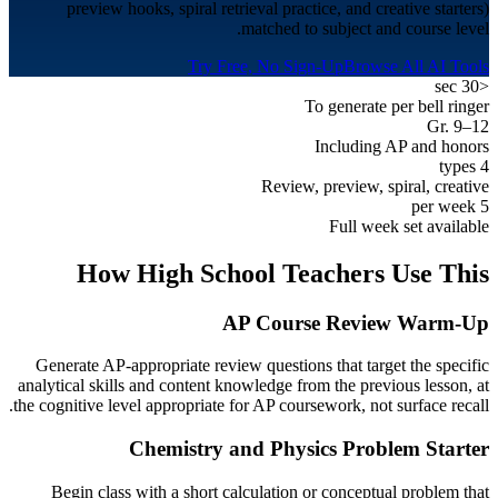
preview hooks, spiral retrieval practice, and creative starters)
matched to subject and course level.
Try Free, No Sign-Up
Browse All AI Tools
<30 sec
To generate per bell ringer
Gr. 9–12
Including AP and honors
4 types
Review, preview, spiral, creative
5 per week
Full week set available
How
High School
Teachers Use This
AP Course Review Warm-Up
Generate AP-appropriate review questions that target the specific
analytical skills and content knowledge from the previous lesson, at
the cognitive level appropriate for AP coursework, not surface recall.
Chemistry and Physics Problem Starter
Begin class with a short calculation or conceptual problem that