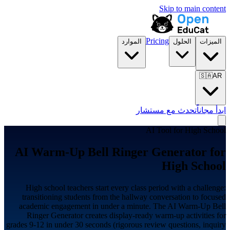
Skip to main content
Pricing
الميزات
الحلول
الموارد
🇸🇦
AR
ابدأ مجاناً
تحدث مع مستشار
AI Tool for
High School
AI Warm-Up Bell Ringer Generator for
High School
High school teachers start every class period with a challenge:
transitioning students from the hallway conversation to focused
academic engagement in under a minute. The AI Warm-Up Bell
Ringer Generator creates display-ready warm-up activities for
grades 9-12 in under 30 seconds (rigorous review questions, inquiry