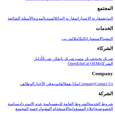
المجتمع
التوثيق
مقارنة الإصدارات
مقارنة البدائل
المنتدى
المدونة
الأسئلة الشائعة
الخدمات
التنفيذ
الاستشارات
التكامل
التدريب
الشركاء
شريك نخبة
شريك متميز
شريك تابع
كن شريكاً
دليل
الشركاء
OpenEduCat OEM
Company
Contact Us
Company
ماذا نفعل
القانونية
في الأخبار
الوظائف
الشركة
شروط الخدمة
الشروط العامة للبيع
سياسة عدم الاسترداد
سياسة
الخصوصية
إخلاء المسؤولية
الاستخدام المقبول
رخصة المجتمع