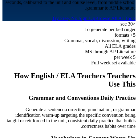
seconds, calibrated to the unit and course level, from middle school
grammar to AP Literature.
Try Free, No Sign-Up
Browse All AI Tools
<30 sec
To generate per bell ringer
5+ formats
Grammar, vocab, discussion, writing
All ELA grades
MS through AP Literature
5 per week
Full week set available
How
English / ELA Teachers
Teachers
Use This
Grammar and Conventions Daily Practice
Generate a sentence-correction, punctuation, or grammar
identification warm-up targeting the specific convention being
taught or reinforced in the unit, consistent daily practice that builds
correctness habits over time.