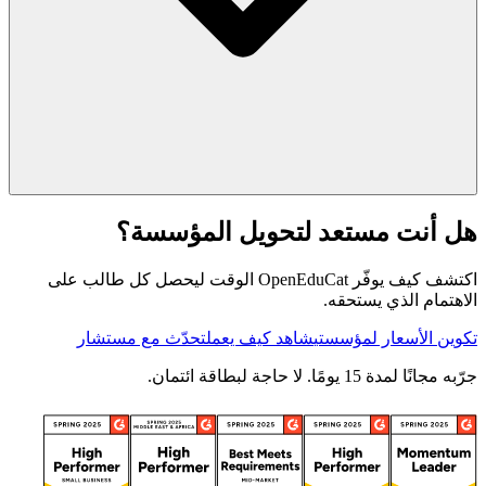
هل أنت مستعد لتحويل المؤسسة؟
اكتشف كيف يوفّر OpenEduCat الوقت ليحصل كل طالب على
الاهتمام الذي يستحقه.
تكوين الأسعار لمؤسستي
شاهد كيف يعمل
تحدّث مع مستشار
جرّبه مجانًا لمدة 15 يومًا. لا حاجة لبطاقة ائتمان.