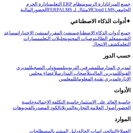
جميع الميزات
إدارة الرسوم
نظام ERP التعليمي
إدارة الحرم
الجامعي
Cloud LMS
الامتثال لـ FERPA
LMS
الحضور
المالية
✦
أدوات الذكاء الاصطناعي
جميع أدوات الذكاء الاصطناعي
منشئ المقررات
منشئ الاختبارات
مساعد
التقييم
معلم الطالب
توصيات المحتوى
تحليلات التعلم
مسارات
التعلم
كشف الانتحال
حسب الدور
لمديري المدارس
للمشرفين التربويين
لمسؤولي التسجيل
لمديري
القبول
للمديرين الماليين
لأصحاب المدارس
لأعضاء مجلس
الإدارة
لمديري تقنية المعلومات
للمعلمين
الأدوات
حاسبة العائد على الاستثمار
حاسبة التكلفة الإجمالية
حاسبة
الحضور
أصول العلامة التجارية
التنزيلات
الكود المصدري
الفيديوهات
الموارد
العملاء
النتائج
دراسات الحالة
دليل المشتري
المصطلحات