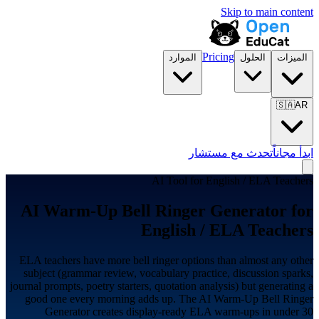
Skip to main content
Pricing
الميزات
الحلول
الموارد
🇸🇦
AR
ابدأ مجاناً
تحدث مع مستشار
AI Tool for
English / ELA Teachers
AI Warm-Up Bell Ringer Generator for
English / ELA Teachers
ELA teachers have more bell ringer options than almost any other
subject (grammar review, vocabulary practice, discussion sparks,
journal prompts, poetry starters, quotation analysis) but generating a
good one every morning adds up. The AI Warm-Up Bell Ringer
Generator creates display-ready ELA warm-ups in under 30