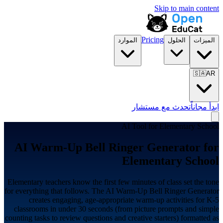
Skip to main content
Pricing
الميزات
الحلول
الموارد
🇸🇦
AR
ابدأ مجاناً
تحدث مع مستشار
AI Tool for
Elementary School
AI Warm-Up Bell Ringer Generator for
Elementary School
Elementary teachers know the first few minutes of class set the tone
for everything that follows. The AI Warm-Up Bell Ringer Generator
creates engaging, age-appropriate warm-up activities for K-5
classrooms in under 30 seconds (from picture prompts and simple
counting tasks to review questions and creative starters) formatted as