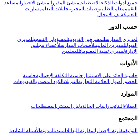
جميع أدوات الذكاء الاصطناعي
منشئ المقررات
منشئ الاختبارات
مساعد
التقييم
معلم الطالب
توصيات المحتوى
تحليلات التعلم
مسارات
التعلم
كشف الانتحال
حسب الدور
لمديري المدارس
للمشرفين التربويين
لمسؤولي التسجيل
لمديري
القبول
للمديرين الماليين
لأصحاب المدارس
لأعضاء مجلس
الإدارة
لمديري تقنية المعلومات
للمعلمين
الأدوات
حاسبة العائد على الاستثمار
حاسبة التكلفة الإجمالية
حاسبة
الحضور
أصول العلامة التجارية
التنزيلات
الكود المصدري
الفيديوهات
الموارد
العملاء
النتائج
دراسات الحالة
دليل المشتري
المصطلحات
المجتمع
التوثيق
مقارنة الإصدارات
مقارنة البدائل
المنتدى
المدونة
الأسئلة الشائعة