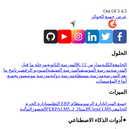
4.5 Out Of 5
عرض جميع الجوائز
الحلول
الجامعة
الكلية
مدارس K-12
المدرسة الثانوية
مرحلة ما قبل
المدرسة
مدرسة الموسيقى
المدرسة الصيفية
استوديو الرقص
برنامج ما
بعد المدرسة
مدرسة مستقلة
مدرسة دولية
مدرسة مونتيسوري
جميع
أنواع المؤسسات
الميزات
جميع الميزات
إدارة الرسوم
نظام ERP التعليمي
إدارة الحرم
الجامعي
Cloud LMS
الامتثال لـ FERPA
LMS
الحضور
المالية
✦
أدوات الذكاء الاصطناعي