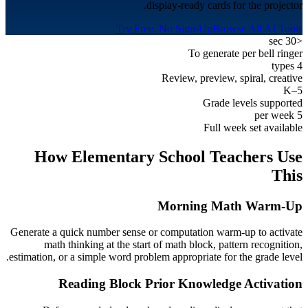
display-ready cards for the projector.
Try Free, No Sign-Up
Browse All AI Tools
<30 sec
To generate per bell ringer
4 types
Review, preview, spiral, creative
K–5
Grade levels supported
5 per week
Full week set available
How
Elementary School
Teachers Use
This
Morning Math Warm-Up
Generate a quick number sense or computation warm-up to activate
math thinking at the start of math block, pattern recognition,
estimation, or a simple word problem appropriate for the grade level.
Reading Block Prior Knowledge Activation