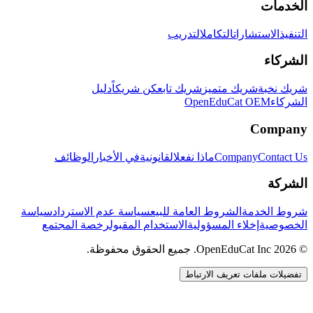
الخدمات
التنفيذ
الاستشارات
التكامل
التدريب
الشركاء
شريك نخبة
شريك متميز
شريك تابع
كن شريكاً
دليل
الشركاء
OpenEduCat OEM
Company
Contact Us
Company
ماذا نفعل
القانونية
في الأخبار
الوظائف
الشركة
شروط الخدمة
الشروط العامة للبيع
سياسة عدم الاسترداد
سياسة
الخصوصية
إخلاء المسؤولية
الاستخدام المقبول
رخصة المجتمع
© 2026 OpenEduCat Inc. جميع الحقوق محفوظة.
تفضيلات ملفات تعريف الارتباط