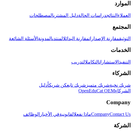
الموارد
العملاء
النتائج
دراسات الحالة
دليل المشتري
المصطلحات
المجتمع
التوثيق
مقارنة الإصدارات
مقارنة البدائل
المنتدى
المدونة
الأسئلة الشائعة
الخدمات
التنفيذ
الاستشارات
التكامل
التدريب
الشركاء
شريك نخبة
شريك متميز
شريك تابع
كن شريكاً
دليل
الشركاء
OpenEduCat OEM
Company
Contact Us
Company
ماذا نفعل
القانونية
في الأخبار
الوظائف
الشركة