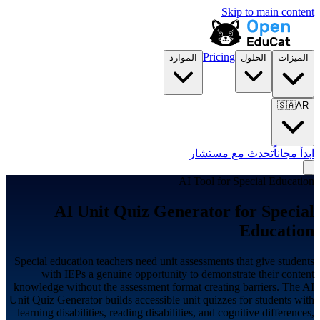
Skip to main content
Pricing
الميزات
الحلول
الموارد
🇸🇦
AR
ابدأ مجاناً
تحدث مع مستشار
AI Tool for
Special Education
AI Unit Quiz Generator for
Special
Education
Special education teachers need unit assessments that give students
with IEPs a genuine opportunity to demonstrate their content
knowledge without the assessment format creating barriers. The AI
Unit Quiz Generator builds accessible unit quizzes for students with
learning disabilities, reading disabilities, and cognitive differences,