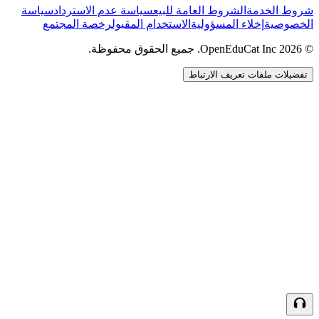
شروط الخدمة
الشروط العامة للبيع
سياسة عدم الاسترداد
سياسة
الخصوصية
إخلاء المسؤولية
الاستخدام المقبول
رخصة المجتمع
© 2026 OpenEduCat Inc. جميع الحقوق محفوظة.
تفضيلات ملفات تعريف الارتباط
اتصال سريع
صوت · أخبرنا باحتياجاتك
WhatsApp
راسلنا مباشرة
الدردشة المباشرة
تحدث مع فريقنا