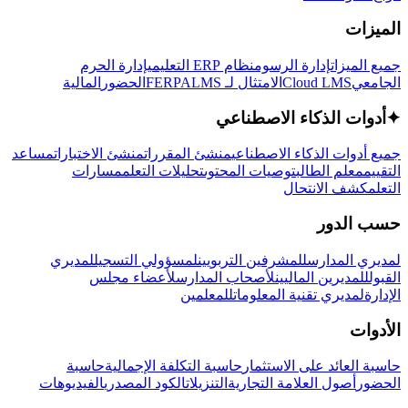
الميزات
جميع الميزات
إدارة الرسوم
نظام ERP التعليمي
إدارة الحرم
الجامعي
Cloud LMS
الامتثال لـ FERPA
LMS
الحضور
المالية
✦
أدوات الذكاء الاصطناعي
جميع أدوات الذكاء الاصطناعي
منشئ المقررات
منشئ الاختبارات
مساعد
التقييم
معلم الطالب
توصيات المحتوى
تحليلات التعلم
مسارات
التعلم
كشف الانتحال
حسب الدور
لمديري المدارس
للمشرفين التربويين
لمسؤولي التسجيل
لمديري
القبول
للمديرين الماليين
لأصحاب المدارس
لأعضاء مجلس
الإدارة
لمديري تقنية المعلومات
للمعلمين
الأدوات
حاسبة العائد على الاستثمار
حاسبة التكلفة الإجمالية
حاسبة
الحضور
أصول العلامة التجارية
التنزيلات
الكود المصدري
الفيديوهات