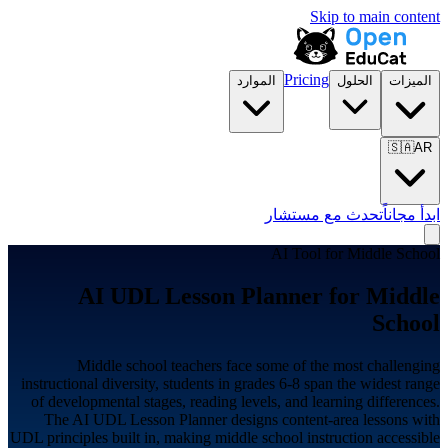
Skip to main content
Pricing
الميزات
الحلول
الموارد
🇸🇦
AR
ابدأ مجاناً
تحدث مع مستشار
AI Tool for
Middle School
AI UDL Lesson Planner for
Middle
School
Middle school teachers face some of the most challenging
instructional diversity, students in grades 6-8 span the widest range
of developmental stages, reading levels, and learning differences.
The AI UDL Lesson Planner designs content-area lessons with
UDL principles built in, making middle school instruction accessible