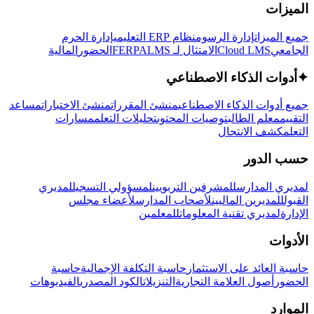
الميزات
جميع الميزات
إدارة الرسوم
نظام ERP التعليمي
إدارة الحرم
الجامعي
Cloud LMS
الامتثال لـ FERPA
LMS
الحضور
المالية
✦
أدوات الذكاء الاصطناعي
جميع أدوات الذكاء الاصطناعي
منشئ المقررات
منشئ الاختبارات
مساعد
التقييم
معلم الطالب
توصيات المحتوى
تحليلات التعلم
مسارات
التعلم
كشف الانتحال
حسب الدور
لمديري المدارس
للمشرفين التربويين
لمسؤولي التسجيل
لمديري
القبول
للمديرين الماليين
لأصحاب المدارس
لأعضاء مجلس
الإدارة
لمديري تقنية المعلومات
للمعلمين
الأدوات
حاسبة العائد على الاستثمار
حاسبة التكلفة الإجمالية
حاسبة
الحضور
أصول العلامة التجارية
التنزيلات
الكود المصدري
الفيديوهات
الموارد