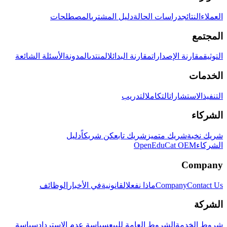
العملاء
النتائج
دراسات الحالة
دليل المشتري
المصطلحات
المجتمع
التوثيق
مقارنة الإصدارات
مقارنة البدائل
المنتدى
المدونة
الأسئلة الشائعة
الخدمات
التنفيذ
الاستشارات
التكامل
التدريب
الشركاء
شريك نخبة
شريك متميز
شريك تابع
كن شريكاً
دليل
الشركاء
OpenEduCat OEM
Company
Contact Us
Company
ماذا نفعل
القانونية
في الأخبار
الوظائف
الشركة
شروط الخدمة
الشروط العامة للبيع
سياسة عدم الاسترداد
سياسة