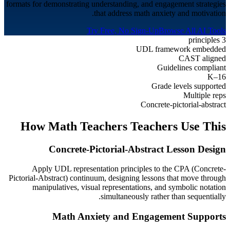
formats for demonstrating understanding, and engagement strategies
that address math anxiety and motivation.
Try Free, No Sign-Up
Browse All AI Tools
3 principles
UDL framework embedded
CAST aligned
Guidelines compliant
K–16
Grade levels supported
Multiple reps
Concrete-pictorial-abstract
How
Math Teachers
Teachers Use This
Concrete-Pictorial-Abstract Lesson Design
Apply UDL representation principles to the CPA (Concrete-
Pictorial-Abstract) continuum, designing lessons that move through
manipulatives, visual representations, and symbolic notation
simultaneously rather than sequentially.
Math Anxiety and Engagement Supports