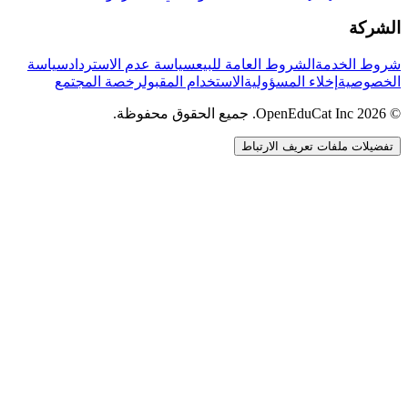
الشركة
شروط الخدمة
الشروط العامة للبيع
سياسة عدم الاسترداد
سياسة
الخصوصية
إخلاء المسؤولية
الاستخدام المقبول
رخصة المجتمع
© 2026 OpenEduCat Inc. جميع الحقوق محفوظة.
تفضيلات ملفات تعريف الارتباط
اتصال سريع
صوت · أخبرنا باحتياجاتك
WhatsApp
راسلنا مباشرة
الدردشة المباشرة