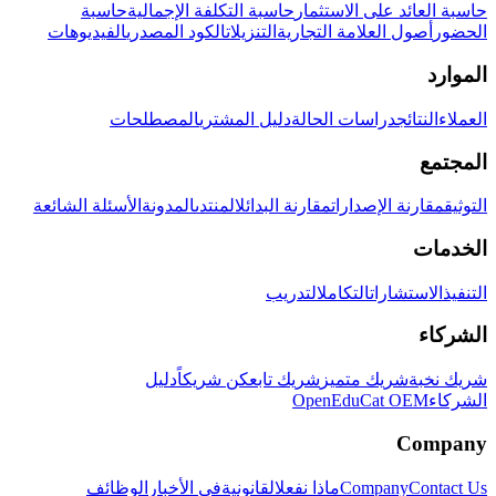
حاسبة العائد على الاستثمار
حاسبة التكلفة الإجمالية
حاسبة
الحضور
أصول العلامة التجارية
التنزيلات
الكود المصدري
الفيديوهات
الموارد
العملاء
النتائج
دراسات الحالة
دليل المشتري
المصطلحات
المجتمع
التوثيق
مقارنة الإصدارات
مقارنة البدائل
المنتدى
المدونة
الأسئلة الشائعة
الخدمات
التنفيذ
الاستشارات
التكامل
التدريب
الشركاء
شريك نخبة
شريك متميز
شريك تابع
كن شريكاً
دليل
الشركاء
OpenEduCat OEM
Company
Contact Us
Company
ماذا نفعل
القانونية
في الأخبار
الوظائف