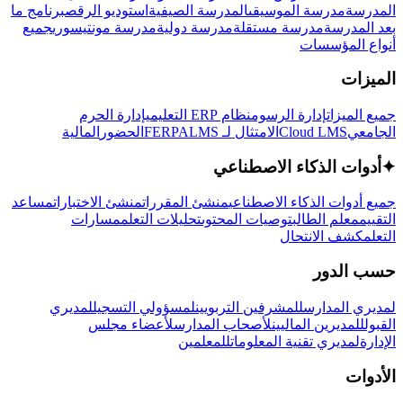
المدرسة
مدرسة الموسيقى
المدرسة الصيفية
استوديو الرقص
برنامج ما
بعد المدرسة
مدرسة مستقلة
مدرسة دولية
مدرسة مونتيسوري
جميع
أنواع المؤسسات
الميزات
جميع الميزات
إدارة الرسوم
نظام ERP التعليمي
إدارة الحرم
الجامعي
Cloud LMS
الامتثال لـ FERPA
LMS
الحضور
المالية
✦
أدوات الذكاء الاصطناعي
جميع أدوات الذكاء الاصطناعي
منشئ المقررات
منشئ الاختبارات
مساعد
التقييم
معلم الطالب
توصيات المحتوى
تحليلات التعلم
مسارات
التعلم
كشف الانتحال
حسب الدور
لمديري المدارس
للمشرفين التربويين
لمسؤولي التسجيل
لمديري
القبول
للمديرين الماليين
لأصحاب المدارس
لأعضاء مجلس
الإدارة
لمديري تقنية المعلومات
للمعلمين
الأدوات