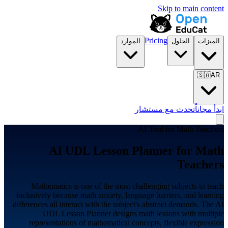
Skip to main content
Pricing
الميزات
الحلول
الموارد
🇸🇦
AR
ابدأ مجاناً
تحدث مع مستشار
AI Tool for
Math Teachers
AI UDL Lesson Planner for
Math
Teachers
Mathematics is one of the most challenging subjects to teach
inclusively because math anxiety, language barriers, and learning
differences all interact with the subject's abstract demands. The AI
UDL Lesson Planner designs math lessons with multiple
representations of mathematical concepts, flexible expression