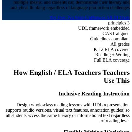
multiple means, and students can demonstrate their literary and
analytical thinking regardless of language production challenges.
Try Free, No Sign-Up
Browse All AI Tools
3 principles
UDL framework embedded
CAST aligned
Guidelines compliant
All grades
K-12 ELA covered
Reading + Writing
Full ELA coverage
How
English / ELA Teachers
Teachers
Use This
Inclusive Reading Instruction
Design whole-class reading lessons with UDL representation
supports (audio versions, visual text features, annotation guides) so
all students access the same literary or informational text regardless
of reading level.