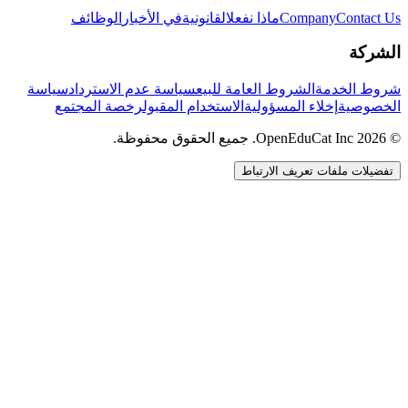
Contact Us
Company
ماذا نفعل
القانونية
في الأخبار
الوظائف
الشركة
شروط الخدمة
الشروط العامة للبيع
سياسة عدم الاسترداد
سياسة
الخصوصية
إخلاء المسؤولية
الاستخدام المقبول
رخصة المجتمع
© 2026 OpenEduCat Inc. جميع الحقوق محفوظة.
تفضيلات ملفات تعريف الارتباط
اتصال سريع
صوت · أخبرنا باحتياجاتك
WhatsApp
راسلنا مباشرة