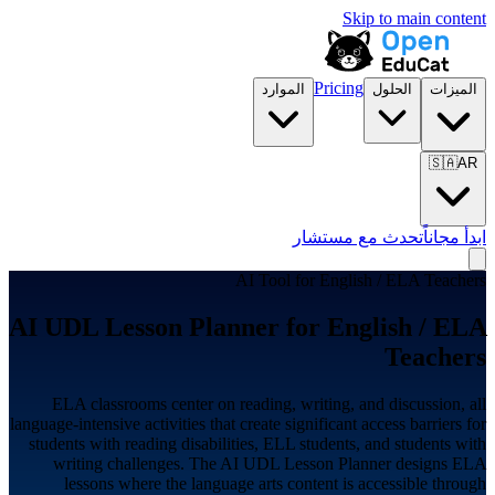
Skip to main content
Pricing
الميزات
الحلول
الموارد
🇸🇦
AR
ابدأ مجاناً
تحدث مع مستشار
AI Tool for
English / ELA Teachers
AI UDL Lesson Planner for
English / ELA
Teachers
ELA classrooms center on reading, writing, and discussion, all
language-intensive activities that create significant access barriers for
students with reading disabilities, ELL students, and students with
writing challenges. The AI UDL Lesson Planner designs ELA
lessons where the language arts content is accessible through