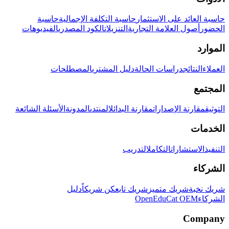
حاسبة العائد على الاستثمار
حاسبة التكلفة الإجمالية
حاسبة
الحضور
أصول العلامة التجارية
التنزيلات
الكود المصدري
الفيديوهات
الموارد
العملاء
النتائج
دراسات الحالة
دليل المشتري
المصطلحات
المجتمع
التوثيق
مقارنة الإصدارات
مقارنة البدائل
المنتدى
المدونة
الأسئلة الشائعة
الخدمات
التنفيذ
الاستشارات
التكامل
التدريب
الشركاء
شريك نخبة
شريك متميز
شريك تابع
كن شريكاً
دليل
الشركاء
OpenEduCat OEM
Company