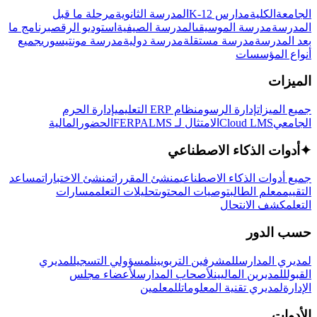
الجامعة
الكلية
مدارس K-12
المدرسة الثانوية
مرحلة ما قبل
المدرسة
مدرسة الموسيقى
المدرسة الصيفية
استوديو الرقص
برنامج ما
بعد المدرسة
مدرسة مستقلة
مدرسة دولية
مدرسة مونتيسوري
جميع
أنواع المؤسسات
الميزات
جميع الميزات
إدارة الرسوم
نظام ERP التعليمي
إدارة الحرم
الجامعي
Cloud LMS
الامتثال لـ FERPA
LMS
الحضور
المالية
✦
أدوات الذكاء الاصطناعي
جميع أدوات الذكاء الاصطناعي
منشئ المقررات
منشئ الاختبارات
مساعد
التقييم
معلم الطالب
توصيات المحتوى
تحليلات التعلم
مسارات
التعلم
كشف الانتحال
حسب الدور
لمديري المدارس
للمشرفين التربويين
لمسؤولي التسجيل
لمديري
القبول
للمديرين الماليين
لأصحاب المدارس
لأعضاء مجلس
الإدارة
لمديري تقنية المعلومات
للمعلمين
الأدوات