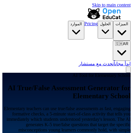
Skip to main content
Pricing
الميزات
الحلول
الموارد
🇸🇦
AR
ابدأ مجاناً
تحدث مع مستشار
AI Tool for
Elementary School
AI True/False Assessment Generator for
Elementary School
Elementary teachers can use true/false assessments as fast, engaging
formative checks, a 5-minute start-of-class activity that tells you
immediately which students understood yesterday's lesson. The AI
generates K-5 true/false questions that target the specific
misconceptions young learners commonly hold, with simple