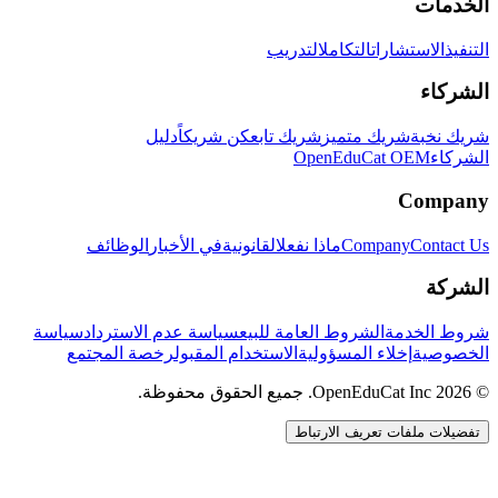
الخدمات
التنفيذ
الاستشارات
التكامل
التدريب
الشركاء
شريك نخبة
شريك متميز
شريك تابع
كن شريكاً
دليل
الشركاء
OpenEduCat OEM
Company
Contact Us
Company
ماذا نفعل
القانونية
في الأخبار
الوظائف
الشركة
شروط الخدمة
الشروط العامة للبيع
سياسة عدم الاسترداد
سياسة
الخصوصية
إخلاء المسؤولية
الاستخدام المقبول
رخصة المجتمع
© 2026 OpenEduCat Inc. جميع الحقوق محفوظة.
تفضيلات ملفات تعريف الارتباط