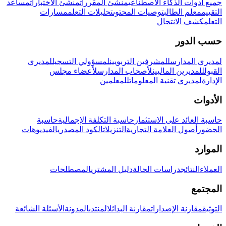
جميع أدوات الذكاء الاصطناعي
منشئ المقررات
منشئ الاختبارات
مساعد
التقييم
معلم الطالب
توصيات المحتوى
تحليلات التعلم
مسارات
التعلم
كشف الانتحال
حسب الدور
لمديري المدارس
للمشرفين التربويين
لمسؤولي التسجيل
لمديري
القبول
للمديرين الماليين
لأصحاب المدارس
لأعضاء مجلس
الإدارة
لمديري تقنية المعلومات
للمعلمين
الأدوات
حاسبة العائد على الاستثمار
حاسبة التكلفة الإجمالية
حاسبة
الحضور
أصول العلامة التجارية
التنزيلات
الكود المصدري
الفيديوهات
الموارد
العملاء
النتائج
دراسات الحالة
دليل المشتري
المصطلحات
المجتمع
التوثيق
مقارنة الإصدارات
مقارنة البدائل
المنتدى
المدونة
الأسئلة الشائعة