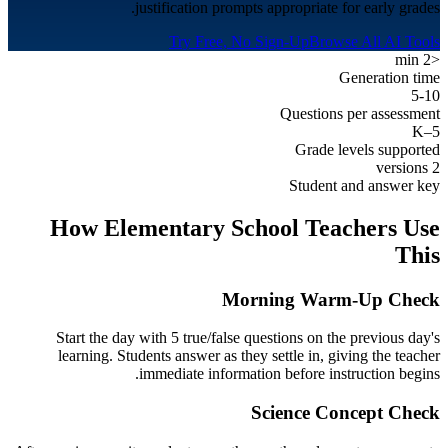
justification prompts appropriate for early grades.
Try Free, No Sign-Up
Browse All AI Tools
<2 min
Generation time
5-10
Questions per assessment
K–5
Grade levels supported
2 versions
Student and answer key
How
Elementary School
Teachers Use
This
Morning Warm-Up Check
Start the day with 5 true/false questions on the previous day's
learning. Students answer as they settle in, giving the teacher
immediate information before instruction begins.
Science Concept Check