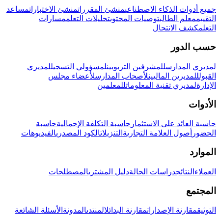
جميع أدوات الذكاء الاصطناعي
منشئ المقررات
منشئ الاختبارات
مساعد
التقييم
معلم الطالب
توصيات المحتوى
تحليلات التعلم
مسارات
التعلم
كشف الانتحال
حسب الدور
لمديري المدارس
للمشرفين التربويين
لمسؤولي التسجيل
لمديري
القبول
للمديرين الماليين
لأصحاب المدارس
لأعضاء مجلس
الإدارة
لمديري تقنية المعلومات
للمعلمين
الأدوات
حاسبة العائد على الاستثمار
حاسبة التكلفة الإجمالية
حاسبة
الحضور
أصول العلامة التجارية
التنزيلات
الكود المصدري
الفيديوهات
الموارد
العملاء
النتائج
دراسات الحالة
دليل المشتري
المصطلحات
المجتمع
التوثيق
مقارنة الإصدارات
مقارنة البدائل
المنتدى
المدونة
الأسئلة الشائعة