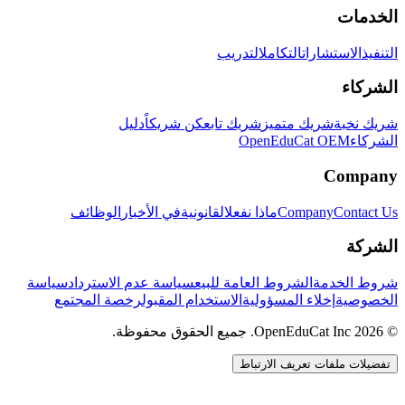
الخدمات
التنفيذ
الاستشارات
التكامل
التدريب
الشركاء
شريك نخبة
شريك متميز
شريك تابع
كن شريكاً
دليل
الشركاء
OpenEduCat OEM
Company
Contact Us
Company
ماذا نفعل
القانونية
في الأخبار
الوظائف
الشركة
شروط الخدمة
الشروط العامة للبيع
سياسة عدم الاسترداد
سياسة
الخصوصية
إخلاء المسؤولية
الاستخدام المقبول
رخصة المجتمع
© 2026 OpenEduCat Inc. جميع الحقوق محفوظة.
تفضيلات ملفات تعريف الارتباط