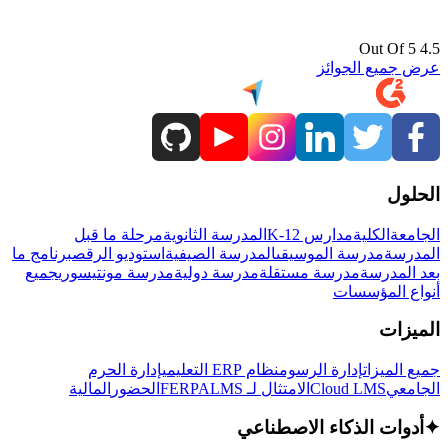
4.5 Out Of 5
عرض جميع الجوائز
الحلول
الجامعة
الكلية
مدارس K-12
المدرسة الثانوية
مرحلة ما قبل
المدرسة
مدرسة الموسيقى
المدرسة الصيفية
استوديو الرقص
برنامج ما
بعد المدرسة
مدرسة مستقلة
مدرسة دولية
مدرسة مونتيسوري
جميع
أنواع المؤسسات
الميزات
جميع الميزات
إدارة الرسوم
نظام ERP التعليمي
إدارة الحرم
الجامعي
Cloud LMS
الامتثال لـ FERPA
LMS
الحضور
المالية
✦
أدوات الذكاء الاصطناعي