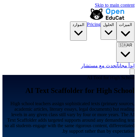
Skip to main content
Pricing
الميزات
الحلول
الموارد
🇸🇦
AR
ابدأ مجاناً
تحدث مع مستشار
AI Tool for
High School
AI Text Scaffolder for
High School
High school teachers assign sophisticated texts (primary sources,
academic articles, literary essays, legal documents) but reading
levels in any given class still vary by four or more years. The AI
Text Scaffolder adds targeted supports around any demanding text
so all students engage with the same rigorous content, differentiated
by support rather than by expectation.