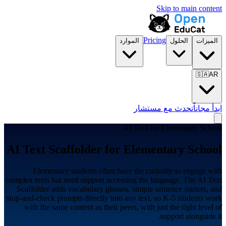
Skip to main content
Pricing
الميزات
الحلول
الموارد
🇸🇦
AR
ابدأ مجاناً
تحدث مع مستشار
AI Tool for
Elementary School
AI Text Scaffolder for
Elementary School
Elementary students often have the curiosity to engage with
complex texts but need support accessing the language. The AI Text
Scaffolder adds vocabulary glosses, simple sentence starters, and
stop-and-check prompts directly into any text, so K-5 students work
with the same content as their peers, with just the right level of
support alongside it.