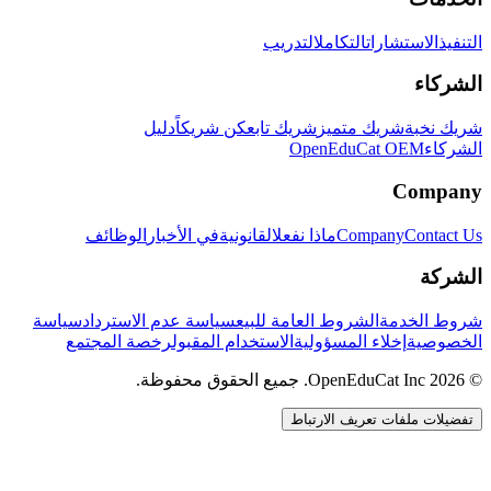
التنفيذ
الاستشارات
التكامل
التدريب
الشركاء
شريك نخبة
شريك متميز
شريك تابع
كن شريكاً
دليل
الشركاء
OpenEduCat OEM
Company
Contact Us
Company
ماذا نفعل
القانونية
في الأخبار
الوظائف
الشركة
شروط الخدمة
الشروط العامة للبيع
سياسة عدم الاسترداد
سياسة
الخصوصية
إخلاء المسؤولية
الاستخدام المقبول
رخصة المجتمع
© 2026 OpenEduCat Inc. جميع الحقوق محفوظة.
تفضيلات ملفات تعريف الارتباط