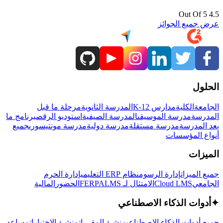
4.5 Out Of 5
عرض جميع الجوائز
الحلول
الجامعة
الكلية
مدارس K-12
المدرسة الثانوية
مرحلة ما قبل
المدرسة
مدرسة الموسيقى
المدرسة الصيفية
استوديو الرقص
برنامج ما
بعد المدرسة
مدرسة مستقلة
مدرسة دولية
مدرسة مونتيسوري
جميع
أنواع المؤسسات
الميزات
جميع الميزات
إدارة الرسوم
نظام ERP التعليمي
إدارة الحرم
الجامعي
Cloud LMS
الامتثال لـ FERPA
LMS
الحضور
المالية
✦
أدوات الذكاء الاصطناعي
جميع أدوات الذكاء الاصطناعي
منشئ المقررات
منشئ الاختبارات
مساعد