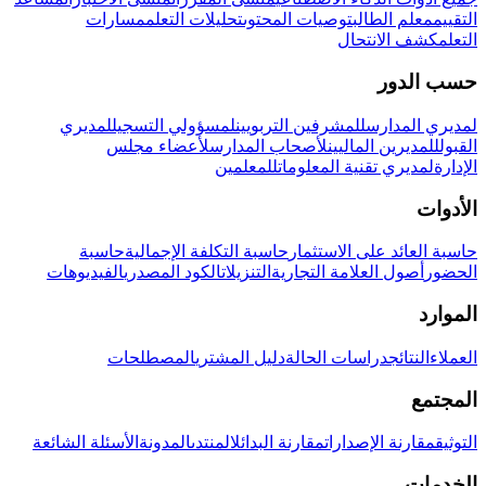
التقييم
معلم الطالب
توصيات المحتوى
تحليلات التعلم
مسارات
التعلم
كشف الانتحال
حسب الدور
لمديري المدارس
للمشرفين التربويين
لمسؤولي التسجيل
لمديري
القبول
للمديرين الماليين
لأصحاب المدارس
لأعضاء مجلس
الإدارة
لمديري تقنية المعلومات
للمعلمين
الأدوات
حاسبة العائد على الاستثمار
حاسبة التكلفة الإجمالية
حاسبة
الحضور
أصول العلامة التجارية
التنزيلات
الكود المصدري
الفيديوهات
الموارد
العملاء
النتائج
دراسات الحالة
دليل المشتري
المصطلحات
المجتمع
التوثيق
مقارنة الإصدارات
مقارنة البدائل
المنتدى
المدونة
الأسئلة الشائعة
الخدمات