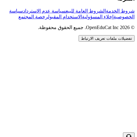
شروط الخدمة
الشروط العامة للبيع
سياسة عدم الاسترداد
سياسة
الخصوصية
إخلاء المسؤولية
الاستخدام المقبول
رخصة المجتمع
© 2026 OpenEduCat Inc. جميع الحقوق محفوظة.
تفضيلات ملفات تعريف الارتباط
اتصال سريع
صوت · أخبرنا باحتياجاتك
WhatsApp
راسلنا مباشرة
الدردشة المباشرة
تحدث مع فريقنا