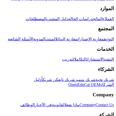
الموارد
العملاء
النتائج
دراسات الحالة
دليل المشتري
المصطلحات
المجتمع
التوثيق
مقارنة الإصدارات
مقارنة البدائل
المنتدى
المدونة
الأسئلة الشائعة
الخدمات
التنفيذ
الاستشارات
التكامل
التدريب
الشركاء
شريك نخبة
شريك متميز
شريك تابع
كن شريكاً
دليل
الشركاء
OpenEduCat OEM
Company
Contact Us
Company
ماذا نفعل
القانونية
في الأخبار
الوظائف
الشركة