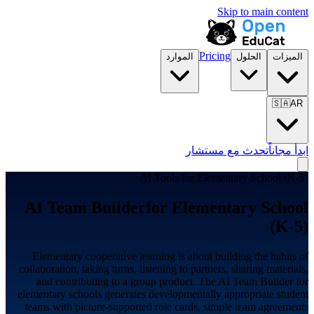
Skip to main content
Pricing
الميزات
الحلول
الموارد
🇸🇦
AR
ابدأ مجاناً
تحدث مع مستشار
AI Tools for
Elementary School (K-5)
AI Team Builder
for
Elementary School
(K-5)
Elementary cooperative learning is about building the habits of
collaboration, taking turns, listening to partners, sharing materials,
and contributing to a group product. The AI Team Builder for
elementary schools generates developmentally appropriate student
teams with picture-supported role cards, simple team agreements