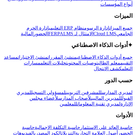
أنواع المؤسسات
الميزات
جميع الميزات
إدارة الرسوم
نظام ERP التعليمي
إدارة الحرم
الجامعي
Cloud LMS
الامتثال لـ FERPA
LMS
الحضور
المالية
✦
أدوات الذكاء الاصطناعي
جميع أدوات الذكاء الاصطناعي
منشئ المقررات
منشئ الاختبارات
مساعد
التقييم
معلم الطالب
توصيات المحتوى
تحليلات التعلم
مسارات
التعلم
كشف الانتحال
حسب الدور
لمديري المدارس
للمشرفين التربويين
لمسؤولي التسجيل
لمديري
القبول
للمديرين الماليين
لأصحاب المدارس
لأعضاء مجلس
الإدارة
لمديري تقنية المعلومات
للمعلمين
الأدوات
حاسبة العائد على الاستثمار
حاسبة التكلفة الإجمالية
حاسبة
الحضور
أصول العلامة التجارية
التنزيلات
الكود المصدري
الفيديوهات