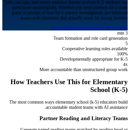
kids can sign, and starter sentence frames so even K-2 students can
participate meaningfully. Whether you need partners for a math
game or groups of four for a science investigation, get balanced
teams with structures that actually work for young learners.
Build Student Teams
Explore All AI Tools
3 min
Team formation and role card generation
5
Cooperative learning roles available
100%
Developmentally appropriate for K-5
4x
More accountable than unstructured group work
How Teachers Use This for
Elementary
School (K-5)
The most common ways
elementary school (k-5)
educators build
accountable student teams with AI assistance.
Partner Reading and Literacy Teams
Generate paired reading teams matched by reading level or