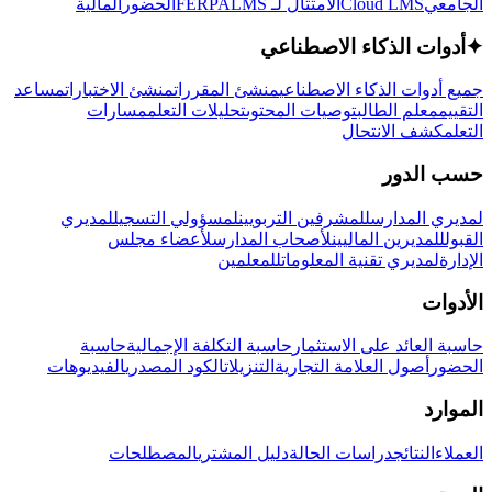
الجامعي
Cloud LMS
الامتثال لـ FERPA
LMS
الحضور
المالية
✦
أدوات الذكاء الاصطناعي
جميع أدوات الذكاء الاصطناعي
منشئ المقررات
منشئ الاختبارات
مساعد
التقييم
معلم الطالب
توصيات المحتوى
تحليلات التعلم
مسارات
التعلم
كشف الانتحال
حسب الدور
لمديري المدارس
للمشرفين التربويين
لمسؤولي التسجيل
لمديري
القبول
للمديرين الماليين
لأصحاب المدارس
لأعضاء مجلس
الإدارة
لمديري تقنية المعلومات
للمعلمين
الأدوات
حاسبة العائد على الاستثمار
حاسبة التكلفة الإجمالية
حاسبة
الحضور
أصول العلامة التجارية
التنزيلات
الكود المصدري
الفيديوهات
الموارد
العملاء
النتائج
دراسات الحالة
دليل المشتري
المصطلحات