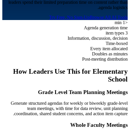
leaders spend their limited preparation time on content rather than
agenda logistics.
Try Free, No Sign-Up
Browse All AI Tools
<1 min
Agenda generation time
3 item types
Information, discussion, decision
Time-boxed
Every item allocated
Doubles as minutes
Post-meeting distribution
How Leaders Use This for
Elementary
School
Grade Level Team Planning Meetings
Generate structured agendas for weekly or biweekly grade-level
team meetings, with time for data review, unit planning
coordination, shared student concerns, and action item capture.
Whole Faculty Meetings