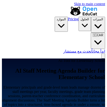
Skip to main content
Pricing
الميزات
الحلول
الموارد
🇸🇦
AR
ابدأ مجاناً
تحدث مع مستشار
AI Tool for
Elementary School
AI Staff Meeting Agenda Builder for
Elementary School
Elementary principals and grade-level team leads manage dozens of
staff meetings per year, faculty meetings, grade team planning
sessions, parent-teacher conference coordination, and curriculum
alignment discussions. The Staff Meeting Agenda Builder turns a list
of topics into a structured, time-boxed agenda in under a minute, so