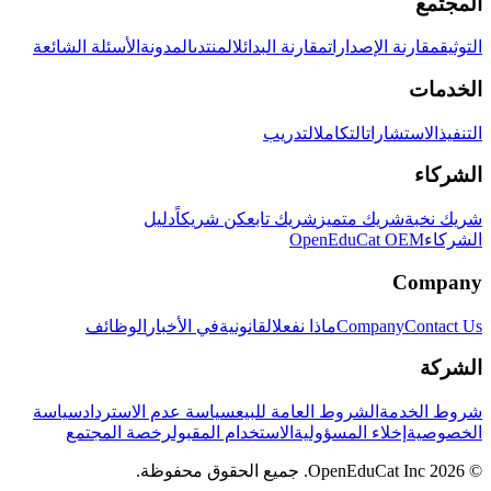
المجتمع
التوثيق
مقارنة الإصدارات
مقارنة البدائل
المنتدى
المدونة
الأسئلة الشائعة
الخدمات
التنفيذ
الاستشارات
التكامل
التدريب
الشركاء
شريك نخبة
شريك متميز
شريك تابع
كن شريكاً
دليل
الشركاء
OpenEduCat OEM
Company
Contact Us
Company
ماذا نفعل
القانونية
في الأخبار
الوظائف
الشركة
شروط الخدمة
الشروط العامة للبيع
سياسة عدم الاسترداد
سياسة
الخصوصية
إخلاء المسؤولية
الاستخدام المقبول
رخصة المجتمع
© 2026 OpenEduCat Inc. جميع الحقوق محفوظة.