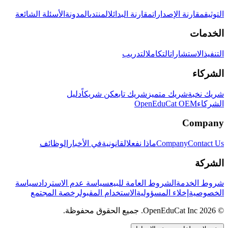
التوثيق
مقارنة الإصدارات
مقارنة البدائل
المنتدى
المدونة
الأسئلة الشائعة
الخدمات
التنفيذ
الاستشارات
التكامل
التدريب
الشركاء
شريك نخبة
شريك متميز
شريك تابع
كن شريكاً
دليل
الشركاء
OpenEduCat OEM
Company
Contact Us
Company
ماذا نفعل
القانونية
في الأخبار
الوظائف
الشركة
شروط الخدمة
الشروط العامة للبيع
سياسة عدم الاسترداد
سياسة
الخصوصية
إخلاء المسؤولية
الاستخدام المقبول
رخصة المجتمع
© 2026 OpenEduCat Inc. جميع الحقوق محفوظة.