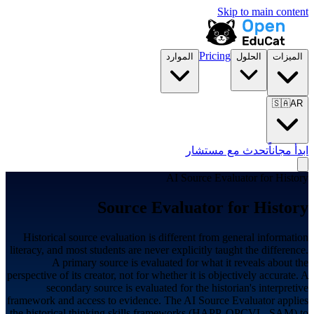
Skip to main content
Pricing
الميزات
الحلول
الموارد
🇸🇦
AR
ابدأ مجاناً
تحدث مع مستشار
AI Source Evaluator for
History
Source Evaluator for
History
Historical source evaluation is different from general information
literacy, and most students are never explicitly taught the difference.
A primary source is evaluated for what it reveals about the
perspective of its creator, not for whether it is objectively accurate. A
secondary source is evaluated for the historian's interpretive
framework and access to evidence. The AI Source Evaluator applies
the historical thinking skills frameworks (HAPP, OPCVL, SAM) to