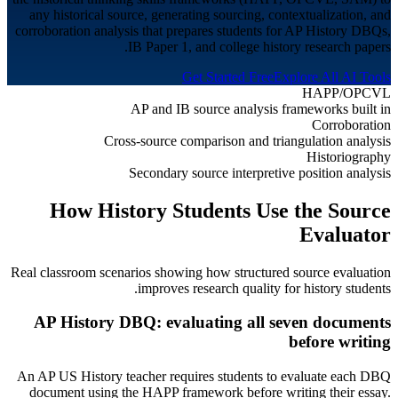
any historical source, generating sourcing, contextualization, and
corroboration analysis that prepares students for AP History DBQs,
IB Paper 1, and college history research papers.
Get Started Free
Explore All AI Tools
HAPP/OPCVL
AP and IB source analysis frameworks built in
Corroboration
Cross-source comparison and triangulation analysis
Historiography
Secondary source interpretive position analysis
How
History
Students Use the Source
Evaluator
Real classroom scenarios showing how structured source evaluation
.
improves research quality for
history students
AP History DBQ: evaluating all seven documents
before writing
An AP US History teacher requires students to evaluate each DBQ
document using the HAPP framework before writing their essay.