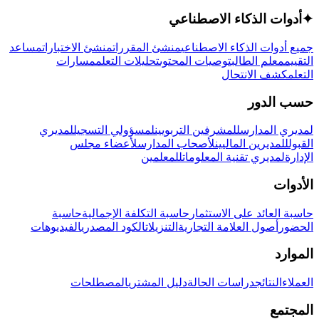
✦
أدوات الذكاء الاصطناعي
جميع أدوات الذكاء الاصطناعي
منشئ المقررات
منشئ الاختبارات
مساعد
التقييم
معلم الطالب
توصيات المحتوى
تحليلات التعلم
مسارات
التعلم
كشف الانتحال
حسب الدور
لمديري المدارس
للمشرفين التربويين
لمسؤولي التسجيل
لمديري
القبول
للمديرين الماليين
لأصحاب المدارس
لأعضاء مجلس
الإدارة
لمديري تقنية المعلومات
للمعلمين
الأدوات
حاسبة العائد على الاستثمار
حاسبة التكلفة الإجمالية
حاسبة
الحضور
أصول العلامة التجارية
التنزيلات
الكود المصدري
الفيديوهات
الموارد
العملاء
النتائج
دراسات الحالة
دليل المشتري
المصطلحات
المجتمع