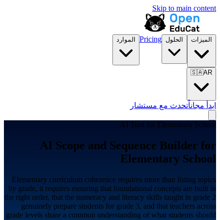
Skip to main content
Pricing
الميزات
الحلول
الموارد
🇸🇦
AR
ابدأ مجاناً
تحدث مع مستشار
AI Tool for
Elementary School
AI Scope and Sequence Builder for
Elementary School
Elementary curriculum coherence requires more than listing topics
by grade, it requires ensuring that foundational concepts are built in
the right order, that the numeracy and literacy skills taught in grade 2
genuinely prepare students for grade 3, and that teachers across
grade levels share a common understanding of what students should