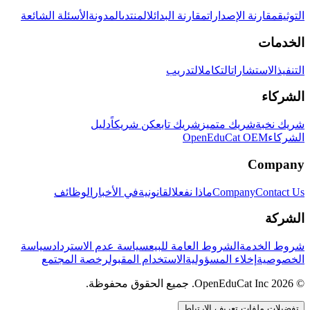
التوثيق
مقارنة الإصدارات
مقارنة البدائل
المنتدى
المدونة
الأسئلة الشائعة
الخدمات
التنفيذ
الاستشارات
التكامل
التدريب
الشركاء
شريك نخبة
شريك متميز
شريك تابع
كن شريكاً
دليل
الشركاء
OpenEduCat OEM
Company
Contact Us
Company
ماذا نفعل
القانونية
في الأخبار
الوظائف
الشركة
شروط الخدمة
الشروط العامة للبيع
سياسة عدم الاسترداد
سياسة
الخصوصية
إخلاء المسؤولية
الاستخدام المقبول
رخصة المجتمع
© 2026 OpenEduCat Inc. جميع الحقوق محفوظة.
تفضيلات ملفات تعريف الارتباط