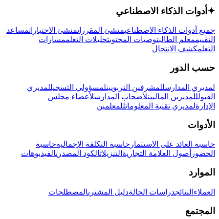
✦
أدوات الذكاء الاصطناعي
جميع أدوات الذكاء الاصطناعي
منشئ المقررات
منشئ الاختبارات
مساعد
التقييم
معلم الطالب
توصيات المحتوى
تحليلات التعلم
مسارات
التعلم
كشف الانتحال
حسب الدور
لمديري المدارس
للمشرفين التربويين
لمسؤولي التسجيل
لمديري
القبول
للمديرين الماليين
لأصحاب المدارس
لأعضاء مجلس
الإدارة
لمديري تقنية المعلومات
للمعلمين
الأدوات
حاسبة العائد على الاستثمار
حاسبة التكلفة الإجمالية
حاسبة
الحضور
أصول العلامة التجارية
التنزيلات
الكود المصدري
الفيديوهات
الموارد
العملاء
النتائج
دراسات الحالة
دليل المشتري
المصطلحات
المجتمع