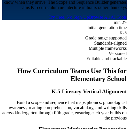
know when they arrive. The Scope and Sequence Builder generates
this K-5 curriculum architecture in hours rather than days.
Try Free, No Sign-Up
Browse All AI Tools
<2 min
Initial generation time
K-5
Grade range supported
Standards-aligned
Multiple frameworks
Versioned
Editable and trackable
How Curriculum Teams Use This for
Elementary School
K-5 Literacy Vertical Alignment
Build a scope and sequence that maps phonics, phonological
awareness, reading comprehension, vocabulary, and writing skills
across kindergarten through fifth grade, ensuring each year builds on
the previous.