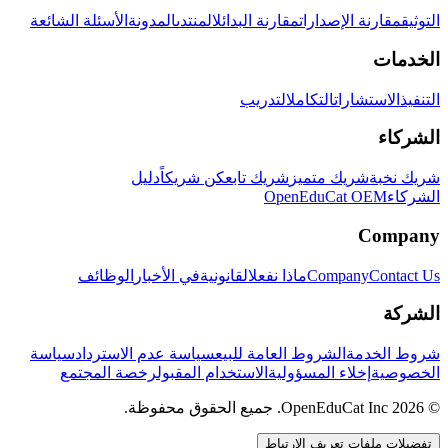
التوثيق
مقارنة الإصدارات
مقارنة البدائل
المنتدى
المدونة
الأسئلة الشائعة
الخدمات
التنفيذ
الاستشارات
التكامل
التدريب
الشركاء
شريك نخبة
شريك متميز
شريك تابع
كن شريكاً
دليل
الشركاء
OpenEduCat OEM
Company
Contact Us
Company
ماذا نفعل
القانونية
في الأخبار
الوظائف
الشركة
شروط الخدمة
الشروط العامة للبيع
سياسة عدم الاسترداد
سياسة
الخصوصية
إخلاء المسؤولية
الاستخدام المقبول
رخصة المجتمع
© 2026 OpenEduCat Inc. جميع الحقوق محفوظة.
تفضيلات ملفات تعريف الارتباط