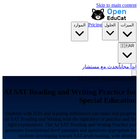
Skip to main content
Pricing
الميزات
الحلول
الموارد
🇸🇦
AR
ابدأ مجاناً
تحدث مع مستشار
AI Tool for
Special Education
AI SAT Reading and Writing Practice for
Special Education
Students with IEPs and learning differences can make real progress
on SAT Reading and Writing with the right level of practice and the
right explanations. The AI SAT Reading and Writing Practice tool
generates foundational-level passages and questions appropriate for
students developing toward SAT-level reading, with detailed