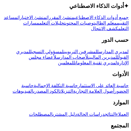
✦
أدوات الذكاء الاصطناعي
جميع أدوات الذكاء الاصطناعي
منشئ المقررات
منشئ الاختبارات
مساعد
التقييم
معلم الطالب
توصيات المحتوى
تحليلات التعلم
مسارات
التعلم
كشف الانتحال
حسب الدور
لمديري المدارس
للمشرفين التربويين
لمسؤولي التسجيل
لمديري
القبول
للمديرين الماليين
لأصحاب المدارس
لأعضاء مجلس
الإدارة
لمديري تقنية المعلومات
للمعلمين
الأدوات
حاسبة العائد على الاستثمار
حاسبة التكلفة الإجمالية
حاسبة
الحضور
أصول العلامة التجارية
التنزيلات
الكود المصدري
الفيديوهات
الموارد
العملاء
النتائج
دراسات الحالة
دليل المشتري
المصطلحات
المجتمع