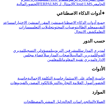
الجامعي
Cloud LMS
الامتثال لـ FERPA
LMS
الحضور
المالية
✦
أدوات الذكاء الاصطناعي
جميع أدوات الذكاء الاصطناعي
منشئ المقررات
منشئ الاختبارات
مساعد
التقييم
معلم الطالب
توصيات المحتوى
تحليلات التعلم
مسارات
التعلم
كشف الانتحال
حسب الدور
لمديري المدارس
للمشرفين التربويين
لمسؤولي التسجيل
لمديري
القبول
للمديرين الماليين
لأصحاب المدارس
لأعضاء مجلس
الإدارة
لمديري تقنية المعلومات
للمعلمين
الأدوات
حاسبة العائد على الاستثمار
حاسبة التكلفة الإجمالية
حاسبة
الحضور
أصول العلامة التجارية
التنزيلات
الكود المصدري
الفيديوهات
الموارد
العملاء
النتائج
دراسات الحالة
دليل المشتري
المصطلحات