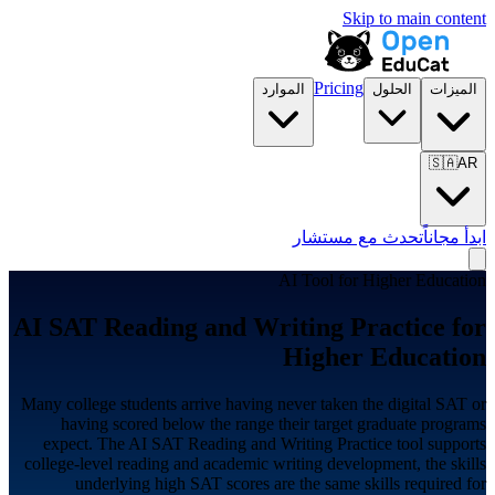
Skip to main content
Pricing
الميزات
الحلول
الموارد
🇸🇦
AR
ابدأ مجاناً
تحدث مع مستشار
AI Tool for
Higher Education
AI SAT Reading and Writing Practice for
Higher Education
Many college students arrive having never taken the digital SAT or
having scored below the range their target graduate programs
expect. The AI SAT Reading and Writing Practice tool supports
college-level reading and academic writing development, the skills
underlying high SAT scores are the same skills required for