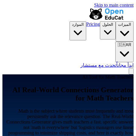
Skip to main content
Pricing
الميزات
الحلول
الموارد
🇸🇦
AR
ابدأ مجاناً
تحدث مع مستشار
AI Tool for
Math Teachers
AI Real-World Connections Generator
for
Math Teachers
Math is the subject where students most frequently and most
persistently ask the relevance question. The Real-World
Connections Generator gives math teachers a fast, specific answer:
not 'math is everywhere' but 'logistics managers use linear
programming to minimize shipping costs, and here is exactly how