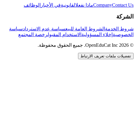
Contact Us
Company
ماذا نفعل
القانونية
في الأخبار
الوظائف
الشركة
شروط الخدمة
الشروط العامة للبيع
سياسة عدم الاسترداد
سياسة
الخصوصية
إخلاء المسؤولية
الاستخدام المقبول
رخصة المجتمع
© 2026 OpenEduCat Inc. جميع الحقوق محفوظة.
تفضيلات ملفات تعريف الارتباط
اتصال سريع
صوت · أخبرنا باحتياجاتك
WhatsApp
راسلنا مباشرة