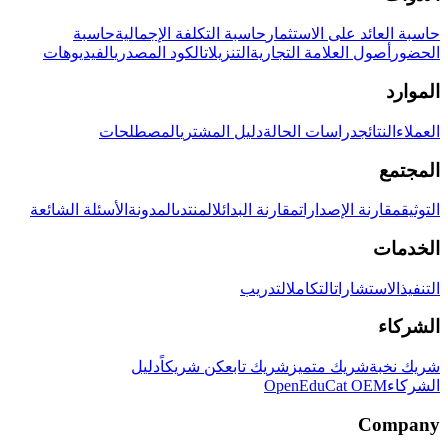
حاسبة العائد على الاستثمار
حاسبة التكلفة الإجمالية
حاسبة
الحضور
أصول العلامة التجارية
التنزيلات
الكود المصدري
الفيديوهات
الموارد
العملاء
النتائج
دراسات الحالة
دليل المشتري
المصطلحات
المجتمع
التوثيق
مقارنة الإصدارات
مقارنة البدائل
المنتدى
المدونة
الأسئلة الشائعة
الخدمات
التنفيذ
الاستشارات
التكامل
التدريب
الشركاء
شريك نخبة
شريك متميز
شريك تابع
كن شريكاً
دليل
الشركاء
OpenEduCat OEM
Company