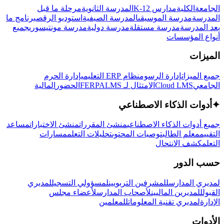
الجامعة
الكلية
مدارس K-12
المدرسة الثانوية
مرحلة ما قبل
المدرسة
مدرسة الموسيقى
المدرسة الصيفية
استوديو الرقص
برنامج ما
بعد المدرسة
مدرسة مستقلة
مدرسة دولية
مدرسة مونتيسوري
جميع
أنواع المؤسسات
الميزات
جميع الميزات
إدارة الرسوم
نظام ERP التعليمي
إدارة الحرم
الجامعي
Cloud LMS
الامتثال لـ FERPA
LMS
الحضور
المالية
✦
أدوات الذكاء الاصطناعي
جميع أدوات الذكاء الاصطناعي
منشئ المقررات
منشئ الاختبارات
مساعد
التقييم
معلم الطالب
توصيات المحتوى
تحليلات التعلم
مسارات
التعلم
كشف الانتحال
حسب الدور
لمديري المدارس
للمشرفين التربويين
لمسؤولي التسجيل
لمديري
القبول
للمديرين الماليين
لأصحاب المدارس
لأعضاء مجلس
الإدارة
لمديري تقنية المعلومات
للمعلمين
الأدوات