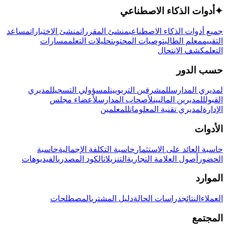
✦
أدوات الذكاء الاصطناعي
جميع أدوات الذكاء الاصطناعي
منشئ المقررات
منشئ الاختبارات
مساعد
التقييم
معلم الطالب
توصيات المحتوى
تحليلات التعلم
مسارات
التعلم
كشف الانتحال
حسب الدور
لمديري المدارس
للمشرفين التربويين
لمسؤولي التسجيل
لمديري
القبول
للمديرين الماليين
لأصحاب المدارس
لأعضاء مجلس
الإدارة
لمديري تقنية المعلومات
للمعلمين
الأدوات
حاسبة العائد على الاستثمار
حاسبة التكلفة الإجمالية
حاسبة
الحضور
أصول العلامة التجارية
التنزيلات
الكود المصدري
الفيديوهات
الموارد
العملاء
النتائج
دراسات الحالة
دليل المشتري
المصطلحات
المجتمع