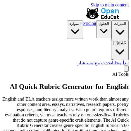
Skip to main content
Pricing
الميزات
الحلول
الموارد
🇸🇦
AR
ابدأ مجاناً
تحدث مع مستشار
AI Tools
AI Quick Rubric Generator for English
English and ELA teachers assign more written work than almost any
other content area, essays, narratives, research papers, poetry
responses, and literary analyses. Each genre requires different
evaluation criteria, yet most teachers rely on one-size-fits-all rubrics
that do not capture genre-specific craft elements. The AI Quick
Rubric Generator creates genre-specific English rubrics in 60
seconds, with criteria calibrated for the writing type, grade level, and