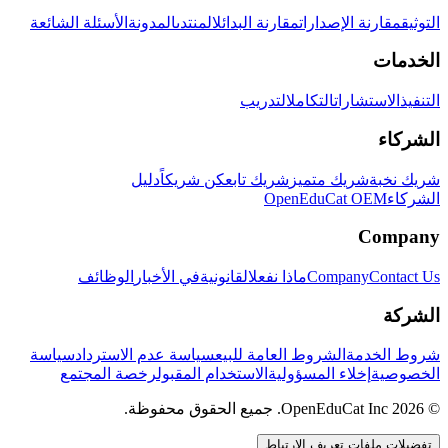
التوثيق
مقارنة الإصدارات
مقارنة البدائل
المنتدى
المدونة
الأسئلة الشائعة
الخدمات
التنفيذ
الاستشارات
التكامل
التدريب
الشركاء
شريك نخبة
شريك متميز
شريك تابع
كن شريكاً
دليل
الشركاء
OpenEduCat OEM
Company
Contact Us
Company
ماذا نفعل
القانونية
في الأخبار
الوظائف
الشركة
شروط الخدمة
الشروط العامة للبيع
سياسة عدم الاسترداد
سياسة
الخصوصية
إخلاء المسؤولية
الاستخدام المقبول
رخصة المجتمع
© 2026 OpenEduCat Inc. جميع الحقوق محفوظة.
تفضيلات ملفات تعريف الارتباط