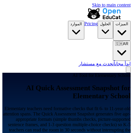
Skip to main content
Pricing
الميزات
الحلول
الموارد
🇸🇦
AR
ابدأ مجاناً
تحدث مع مستشار
AI Tool for
Elementary School
AI Quick Assessment Snapshot for
Elementary School
Elementary teachers need formative checks that fit 6- to 11-year-old
attention spans. The Quick Assessment Snapshot generates five age-
appropriate formats (simple thumbs checks, picture-supported
sentence frames, and 1-3 question multiple-choice checks) so K-5
teachers can read the room in 30 seconds without interrupting the