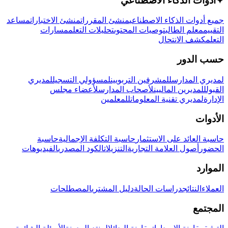
✦
أدوات الذكاء الاصطناعي
جميع أدوات الذكاء الاصطناعي
منشئ المقررات
منشئ الاختبارات
مساعد
التقييم
معلم الطالب
توصيات المحتوى
تحليلات التعلم
مسارات
التعلم
كشف الانتحال
حسب الدور
لمديري المدارس
للمشرفين التربويين
لمسؤولي التسجيل
لمديري
القبول
للمديرين الماليين
لأصحاب المدارس
لأعضاء مجلس
الإدارة
لمديري تقنية المعلومات
للمعلمين
الأدوات
حاسبة العائد على الاستثمار
حاسبة التكلفة الإجمالية
حاسبة
الحضور
أصول العلامة التجارية
التنزيلات
الكود المصدري
الفيديوهات
الموارد
العملاء
النتائج
دراسات الحالة
دليل المشتري
المصطلحات
المجتمع