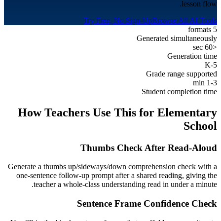
lesson flow.
Try Free, No Sign-Up
Browse All AI Tools
5 formats
Generated simultaneously
<60 sec
Generation time
K-5
Grade range supported
1-3 min
Student completion time
How Teachers Use This for
Elementary
School
Thumbs Check After Read-Aloud
Generate a thumbs up/sideways/down comprehension check with a
one-sentence follow-up prompt after a shared reading, giving the
teacher a whole-class understanding read in under a minute.
Sentence Frame Confidence Check