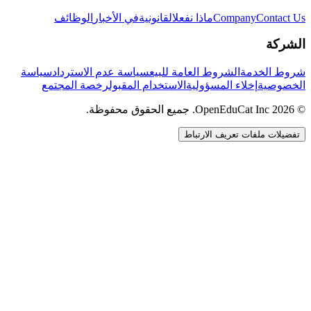
Contact Us
Company
ماذا نفعل
القانونية
في الأخبار
الوظائف
الشركة
شروط الخدمة
الشروط العامة للبيع
سياسة عدم الاسترداد
سياسة
الخصوصية
إخلاء المسؤولية
الاستخدام المقبول
رخصة المجتمع
© 2026 OpenEduCat Inc. جميع الحقوق محفوظة.
تفضيلات ملفات تعريف الارتباط
اتصال سريع
صوت · أخبرنا باحتياجاتك
WhatsApp
راسلنا مباشرة