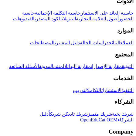
الأدوات
حاسبة العائد على الاستثمار
حاسبة التكلفة الإجمالية
حاسبة
الحضور
أصول العلامة التجارية
التنزيلات
الكود المصدري
الفيديوهات
الموارد
العملاء
النتائج
دراسات الحالة
دليل المشتري
المصطلحات
المجتمع
التوثيق
مقارنة الإصدارات
مقارنة البدائل
المنتدى
المدونة
الأسئلة الشائعة
الخدمات
التنفيذ
الاستشارات
التكامل
التدريب
الشركاء
شريك نخبة
شريك متميز
شريك تابع
كن شريكاً
دليل
الشركاء
OpenEduCat OEM
Company