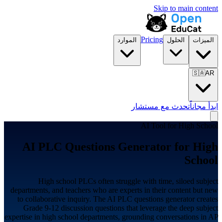
Skip to main content
Pricing
الميزات
الحلول
الموارد
🇸🇦
AR
ابدأ مجاناً
تحدث مع مستشار
AI Tool for
High School
AI PLC Questions Generator for
High
School
High school PLCs often struggle with time, siloed subject
departments, and teachers who are experts in their content but new
to collaborative inquiry. The AI PLC questions generator creates
Grade 9-12 discussion questions that leverage the deep subject
expertise in high school departments, grounding conversations in AP