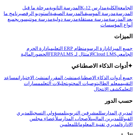
الجامعة
الكلية
مدارس K-12
المدرسة الثانوية
مرحلة ما قبل
المدرسة
مدرسة الموسيقى
المدرسة الصيفية
استوديو الرقص
برنامج ما
بعد المدرسة
مدرسة مستقلة
مدرسة دولية
مدرسة مونتيسوري
جميع
أنواع المؤسسات
الميزات
جميع الميزات
إدارة الرسوم
نظام ERP التعليمي
إدارة الحرم
الجامعي
Cloud LMS
الامتثال لـ FERPA
LMS
الحضور
المالية
✦
أدوات الذكاء الاصطناعي
جميع أدوات الذكاء الاصطناعي
منشئ المقررات
منشئ الاختبارات
مساعد
التقييم
معلم الطالب
توصيات المحتوى
تحليلات التعلم
مسارات
التعلم
كشف الانتحال
حسب الدور
لمديري المدارس
للمشرفين التربويين
لمسؤولي التسجيل
لمديري
القبول
للمديرين الماليين
لأصحاب المدارس
لأعضاء مجلس
الإدارة
لمديري تقنية المعلومات
للمعلمين