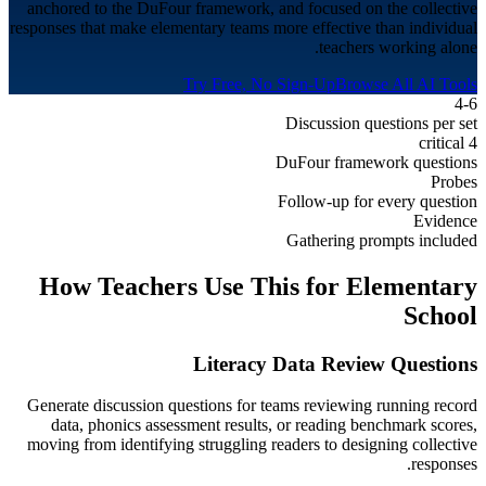
anchored to the DuFour framework, and focused on the collective
responses that make elementary teams more effective than individual
teachers working alone.
Try Free, No Sign-Up
Browse All AI Tools
4-6
Discussion questions per set
4 critical
DuFour framework questions
Probes
Follow-up for every question
Evidence
Gathering prompts included
How Teachers Use This for
Elementary
School
Literacy Data Review Questions
Generate discussion questions for teams reviewing running record
data, phonics assessment results, or reading benchmark scores,
moving from identifying struggling readers to designing collective
responses.