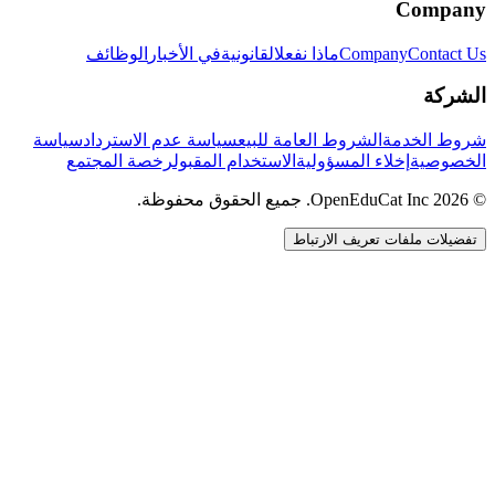
Company
Contact Us
Company
ماذا نفعل
القانونية
في الأخبار
الوظائف
الشركة
شروط الخدمة
الشروط العامة للبيع
سياسة عدم الاسترداد
سياسة
الخصوصية
إخلاء المسؤولية
الاستخدام المقبول
رخصة المجتمع
© 2026 OpenEduCat Inc. جميع الحقوق محفوظة.
تفضيلات ملفات تعريف الارتباط
اتصال سريع
صوت · أخبرنا باحتياجاتك
WhatsApp
راسلنا مباشرة