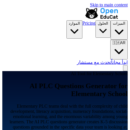
Skip to main content
Pricing
الميزات
الحلول
الموارد
🇸🇦
AR
ابدأ مجاناً
تحدث مع مستشار
AI Tool for
Elementary School
AI PLC Questions Generator for
Elementary School
Elementary PLC teams deal with the full complexity of child
development, literacy acquisition, numeracy foundations, social-
emotional learning, and the enormous variability among young
learners. The AI PLC questions generator creates K-5 discussion
questions grounded in the specific data your team is looking at,