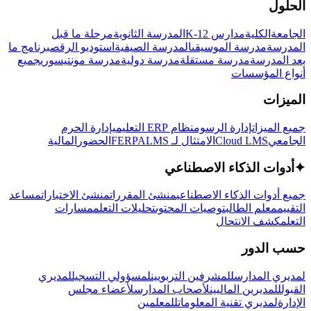
الحلول
الجامعة
الكلية
مدارس K-12
المدرسة الثانوية
مرحلة ما قبل
المدرسة
مدرسة الموسيقى
المدرسة الصيفية
استوديو الرقص
برنامج ما
بعد المدرسة
مدرسة مستقلة
مدرسة دولية
مدرسة مونتيسوري
جميع
أنواع المؤسسات
الميزات
جميع الميزات
إدارة الرسوم
نظام ERP التعليمي
إدارة الحرم
الجامعي
Cloud LMS
الامتثال لـ FERPA
LMS
الحضور
المالية
✦
أدوات الذكاء الاصطناعي
جميع أدوات الذكاء الاصطناعي
منشئ المقررات
منشئ الاختبارات
مساعد
التقييم
معلم الطالب
توصيات المحتوى
تحليلات التعلم
مسارات
التعلم
كشف الانتحال
حسب الدور
لمديري المدارس
للمشرفين التربويين
لمسؤولي التسجيل
لمديري
القبول
للمديرين الماليين
لأصحاب المدارس
لأعضاء مجلس
الإدارة
لمديري تقنية المعلومات
للمعلمين