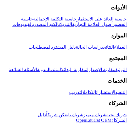
الأدوات
حاسبة العائد على الاستثمار
حاسبة التكلفة الإجمالية
حاسبة
الحضور
أصول العلامة التجارية
التنزيلات
الكود المصدري
الفيديوهات
الموارد
العملاء
النتائج
دراسات الحالة
دليل المشتري
المصطلحات
المجتمع
التوثيق
مقارنة الإصدارات
مقارنة البدائل
المنتدى
المدونة
الأسئلة الشائعة
الخدمات
التنفيذ
الاستشارات
التكامل
التدريب
الشركاء
شريك نخبة
شريك متميز
شريك تابع
كن شريكاً
دليل
الشركاء
OpenEduCat OEM