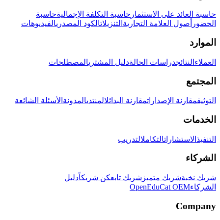
حاسبة العائد على الاستثمار
حاسبة التكلفة الإجمالية
حاسبة
الحضور
أصول العلامة التجارية
التنزيلات
الكود المصدري
الفيديوهات
الموارد
العملاء
النتائج
دراسات الحالة
دليل المشتري
المصطلحات
المجتمع
التوثيق
مقارنة الإصدارات
مقارنة البدائل
المنتدى
المدونة
الأسئلة الشائعة
الخدمات
التنفيذ
الاستشارات
التكامل
التدريب
الشركاء
شريك نخبة
شريك متميز
شريك تابع
كن شريكاً
دليل
الشركاء
OpenEduCat OEM
Company