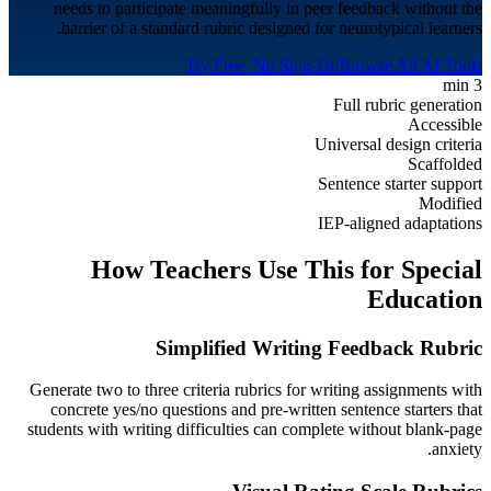
needs to participate meaningfully in peer feedback without the
barrier of a standard rubric designed for neurotypical learners.
Try Free, No Sign-Up
Browse All AI Tools
3 min
Full rubric generation
Accessible
Universal design criteria
Scaffolded
Sentence starter support
Modified
IEP-aligned adaptations
How Teachers Use This for
Special
Education
Simplified Writing Feedback Rubric
Generate two to three criteria rubrics for writing assignments with
concrete yes/no questions and pre-written sentence starters that
students with writing difficulties can complete without blank-page
anxiety.