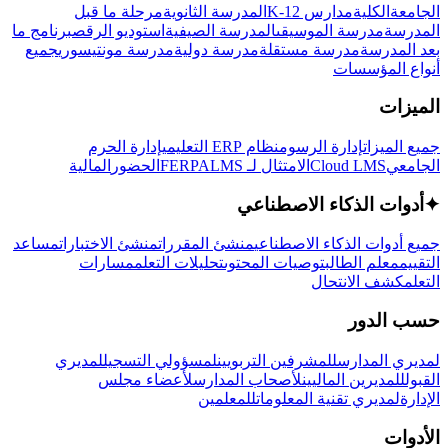
الجامعة
الكلية
مدارس K-12
المدرسة الثانوية
مرحلة ما قبل
المدرسة
مدرسة الموسيقى
المدرسة الصيفية
استوديو الرقص
برنامج ما
بعد المدرسة
مدرسة مستقلة
مدرسة دولية
مدرسة مونتيسوري
جميع
أنواع المؤسسات
الميزات
جميع الميزات
إدارة الرسوم
نظام ERP التعليمي
إدارة الحرم
الجامعي
Cloud LMS
الامتثال لـ FERPA
LMS
الحضور
المالية
✦
أدوات الذكاء الاصطناعي
جميع أدوات الذكاء الاصطناعي
منشئ المقررات
منشئ الاختبارات
مساعد
التقييم
معلم الطالب
توصيات المحتوى
تحليلات التعلم
مسارات
التعلم
كشف الانتحال
حسب الدور
لمديري المدارس
للمشرفين التربويين
لمسؤولي التسجيل
لمديري
القبول
للمديرين الماليين
لأصحاب المدارس
لأعضاء مجلس
الإدارة
لمديري تقنية المعلومات
للمعلمين
الأدوات