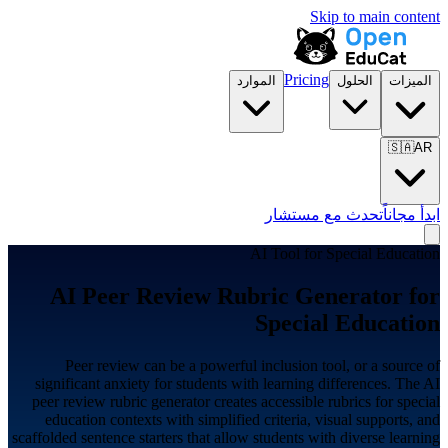
Skip to main content
Pricing
الميزات
الحلول
الموارد
🇸🇦
AR
ابدأ مجاناً
تحدث مع مستشار
AI Tool for
Special Education
AI Peer Review Rubric Generator for
Special Education
Peer review can be a powerful inclusion tool, or a source of
significant anxiety for students with learning differences. The AI
peer review rubric generator creates accessible rubrics for special
education contexts with simplified criteria, visual supports, and
scaffolded sentence starters that allow students with diverse learning