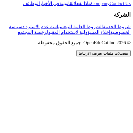
Contact Us
Company
ماذا نفعل
القانونية
في الأخبار
الوظائف
الشركة
شروط الخدمة
الشروط العامة للبيع
سياسة عدم الاسترداد
سياسة
الخصوصية
إخلاء المسؤولية
الاستخدام المقبول
رخصة المجتمع
© 2026 OpenEduCat Inc. جميع الحقوق محفوظة.
تفضيلات ملفات تعريف الارتباط
اتصال سريع
صوت · أخبرنا باحتياجاتك
WhatsApp
راسلنا مباشرة