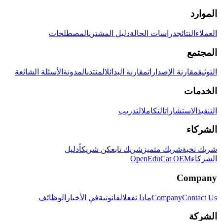
الموارد
العملاء
النتائج
دراسات الحالة
دليل المشتري
المصطلحات
المجتمع
التوثيق
مقارنة الإصدارات
مقارنة البدائل
المنتدى
المدونة
الأسئلة الشائعة
الخدمات
التنفيذ
الاستشارات
التكامل
التدريب
الشركاء
شريك نخبة
شريك متميز
شريك تابع
كن شريكاً
دليل
الشركاء
OpenEduCat OEM
Company
Contact Us
Company
ماذا نفعل
القانونية
في الأخبار
الوظائف
الشركة