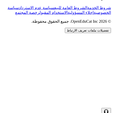
شروط الخدمة
الشروط العامة للبيع
سياسة عدم الاسترداد
سياسة
الخصوصية
إخلاء المسؤولية
الاستخدام المقبول
رخصة المجتمع
© 2026 OpenEduCat Inc. جميع الحقوق محفوظة.
تفضيلات ملفات تعريف الارتباط
اتصال سريع
صوت · أخبرنا باحتياجاتك
WhatsApp
راسلنا مباشرة
الدردشة المباشرة
تحدث مع فريقنا