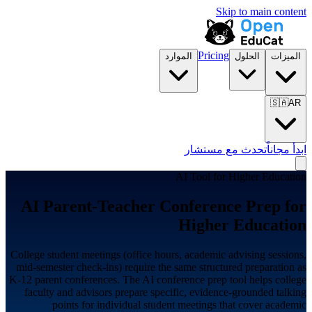
Skip to main content
Pricing
الميزات
الحلول
الموارد
🇸🇦
AR
ابدأ مجاناً
تحدث مع مستشار
AI Tool for
Higher Education
AI Parent-Teacher Conference Prep for
Higher Education
College student meetings (office hours, academic advising sessions,
mid-semester check-ins) require the same structured preparation as
K-12 parent conferences. The AI conference prep tool helps college
faculty and advisors prepare specific, evidence-grounded talking
points for individual student meetings that cover academic