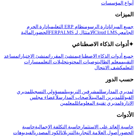
أنواع المؤسسات
الميزات
جميع الميزات
إدارة الرسوم
نظام ERP التعليمي
إدارة الحرم
الجامعي
Cloud LMS
الامتثال لـ FERPA
LMS
الحضور
المالية
✦
أدوات الذكاء الاصطناعي
جميع أدوات الذكاء الاصطناعي
منشئ المقررات
منشئ الاختبارات
مساعد
التقييم
معلم الطالب
توصيات المحتوى
تحليلات التعلم
مسارات
التعلم
كشف الانتحال
حسب الدور
لمديري المدارس
للمشرفين التربويين
لمسؤولي التسجيل
لمديري
القبول
للمديرين الماليين
لأصحاب المدارس
لأعضاء مجلس
الإدارة
لمديري تقنية المعلومات
للمعلمين
الأدوات
حاسبة العائد على الاستثمار
حاسبة التكلفة الإجمالية
حاسبة
الحضور
أصول العلامة التجارية
التنزيلات
الكود المصدري
الفيديوهات