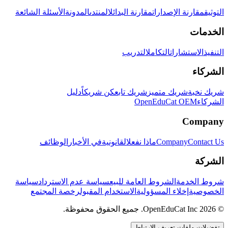
التوثيق
مقارنة الإصدارات
مقارنة البدائل
المنتدى
المدونة
الأسئلة الشائعة
الخدمات
التنفيذ
الاستشارات
التكامل
التدريب
الشركاء
شريك نخبة
شريك متميز
شريك تابع
كن شريكاً
دليل
الشركاء
OpenEduCat OEM
Company
Contact Us
Company
ماذا نفعل
القانونية
في الأخبار
الوظائف
الشركة
شروط الخدمة
الشروط العامة للبيع
سياسة عدم الاسترداد
سياسة
الخصوصية
إخلاء المسؤولية
الاستخدام المقبول
رخصة المجتمع
© 2026 OpenEduCat Inc. جميع الحقوق محفوظة.
تفضيلات ملفات تعريف الارتباط