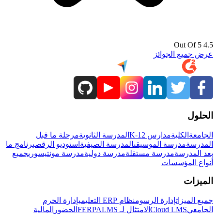
4.5 Out Of 5
عرض جميع الجوائز
الحلول
الجامعة
الكلية
مدارس K-12
المدرسة الثانوية
مرحلة ما قبل
المدرسة
مدرسة الموسيقى
المدرسة الصيفية
استوديو الرقص
برنامج ما
بعد المدرسة
مدرسة مستقلة
مدرسة دولية
مدرسة مونتيسوري
جميع
أنواع المؤسسات
الميزات
جميع الميزات
إدارة الرسوم
نظام ERP التعليمي
إدارة الحرم
الجامعي
Cloud LMS
الامتثال لـ FERPA
LMS
الحضور
المالية