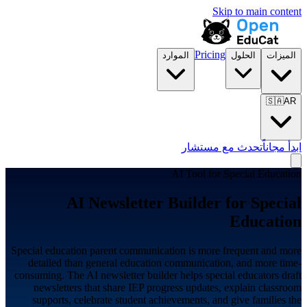
Skip to main content
Pricing
الميزات
الحلول
الموارد
🇸🇦
AR
ابدأ مجاناً
تحدث مع مستشار
AI Tool for
Special Education
AI Newsletter Builder for
Special
Education
Special education parent communication is more frequent and more
detailed than general education communication, and more time-
consuming. The AI newsletter builder helps special educators draft
newsletters that share IEP progress updates, explain classroom
supports, celebrate student achievements, and give families the