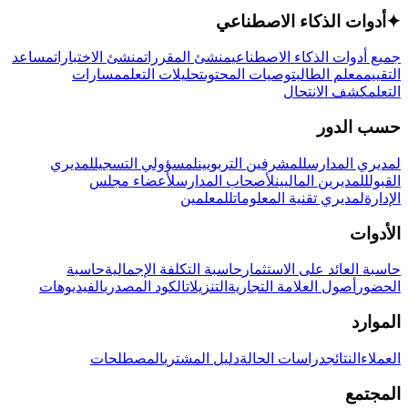
✦
أدوات الذكاء الاصطناعي
جميع أدوات الذكاء الاصطناعي
منشئ المقررات
منشئ الاختبارات
مساعد
التقييم
معلم الطالب
توصيات المحتوى
تحليلات التعلم
مسارات
التعلم
كشف الانتحال
حسب الدور
لمديري المدارس
للمشرفين التربويين
لمسؤولي التسجيل
لمديري
القبول
للمديرين الماليين
لأصحاب المدارس
لأعضاء مجلس
الإدارة
لمديري تقنية المعلومات
للمعلمين
الأدوات
حاسبة العائد على الاستثمار
حاسبة التكلفة الإجمالية
حاسبة
الحضور
أصول العلامة التجارية
التنزيلات
الكود المصدري
الفيديوهات
الموارد
العملاء
النتائج
دراسات الحالة
دليل المشتري
المصطلحات
المجتمع