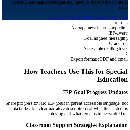
specific, actionable strategies they need to support their child at
home.
Try Free, No Sign-Up
Browse All AI Tools
15 min
Average newsletter completion
IEP-aware
Goal-aligned messaging
Grade 5-6
Accessible reading level
2
Export formats: PDF and email
How Teachers Use This for
Special
Education
IEP Goal Progress Updates
Share progress toward IEP goals in parent-accessible language, not
data tables, but clear narrative descriptions of what the student is
achieving and what remains to be worked on.
Classroom Support Strategies Explanation