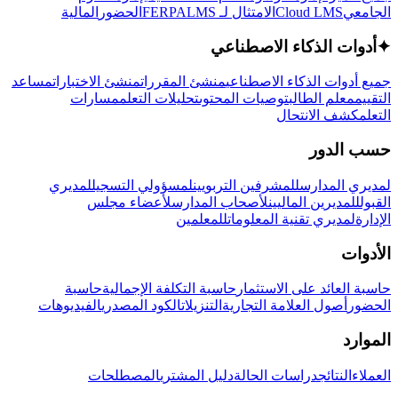
الجامعي
Cloud LMS
الامتثال لـ FERPA
LMS
الحضور
المالية
✦
أدوات الذكاء الاصطناعي
جميع أدوات الذكاء الاصطناعي
منشئ المقررات
منشئ الاختبارات
مساعد
التقييم
معلم الطالب
توصيات المحتوى
تحليلات التعلم
مسارات
التعلم
كشف الانتحال
حسب الدور
لمديري المدارس
للمشرفين التربويين
لمسؤولي التسجيل
لمديري
القبول
للمديرين الماليين
لأصحاب المدارس
لأعضاء مجلس
الإدارة
لمديري تقنية المعلومات
للمعلمين
الأدوات
حاسبة العائد على الاستثمار
حاسبة التكلفة الإجمالية
حاسبة
الحضور
أصول العلامة التجارية
التنزيلات
الكود المصدري
الفيديوهات
الموارد
العملاء
النتائج
دراسات الحالة
دليل المشتري
المصطلحات