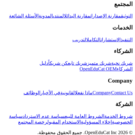
المجتمع
التوثيق
مقارنة الإصدارات
مقارنة البدائل
المنتدى
المدونة
الأسئلة الشائعة
الخدمات
التنفيذ
الاستشارات
التكامل
التدريب
الشركاء
شريك نخبة
شريك متميز
شريك تابع
كن شريكاً
دليل
الشركاء
OpenEduCat OEM
Company
Contact Us
Company
ماذا نفعل
القانونية
في الأخبار
الوظائف
الشركة
شروط الخدمة
الشروط العامة للبيع
سياسة عدم الاسترداد
سياسة
الخصوصية
إخلاء المسؤولية
الاستخدام المقبول
رخصة المجتمع
© 2026 OpenEduCat Inc. جميع الحقوق محفوظة.