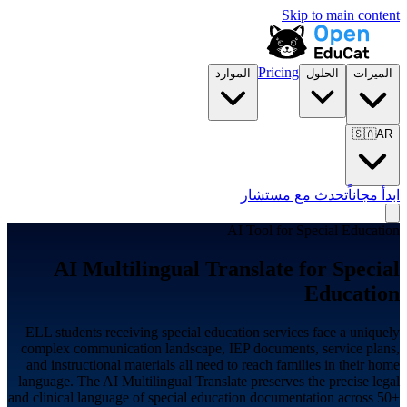
Skip to main content
Pricing
الميزات
الحلول
الموارد
🇸🇦
AR
ابدأ مجاناً
تحدث مع مستشار
AI Tool for
Special Education
AI Multilingual Translate for
Special
Education
ELL students receiving special education services face a uniquely
complex communication landscape, IEP documents, service plans,
and instructional materials all need to reach families in their home
language. The AI Multilingual Translate preserves the precise legal
and clinical language of special education documentation across 50+