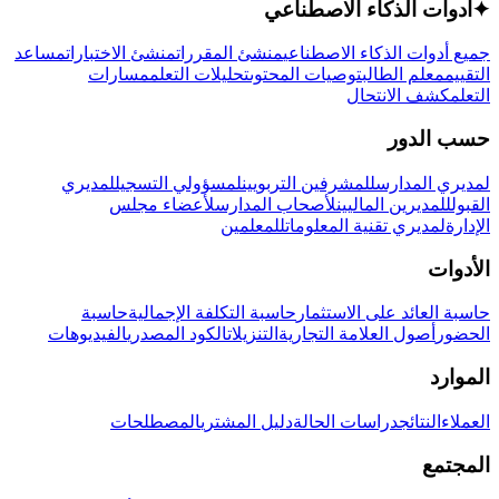
✦
أدوات الذكاء الاصطناعي
جميع أدوات الذكاء الاصطناعي
منشئ المقررات
منشئ الاختبارات
مساعد
التقييم
معلم الطالب
توصيات المحتوى
تحليلات التعلم
مسارات
التعلم
كشف الانتحال
حسب الدور
لمديري المدارس
للمشرفين التربويين
لمسؤولي التسجيل
لمديري
القبول
للمديرين الماليين
لأصحاب المدارس
لأعضاء مجلس
الإدارة
لمديري تقنية المعلومات
للمعلمين
الأدوات
حاسبة العائد على الاستثمار
حاسبة التكلفة الإجمالية
حاسبة
الحضور
أصول العلامة التجارية
التنزيلات
الكود المصدري
الفيديوهات
الموارد
العملاء
النتائج
دراسات الحالة
دليل المشتري
المصطلحات
المجتمع