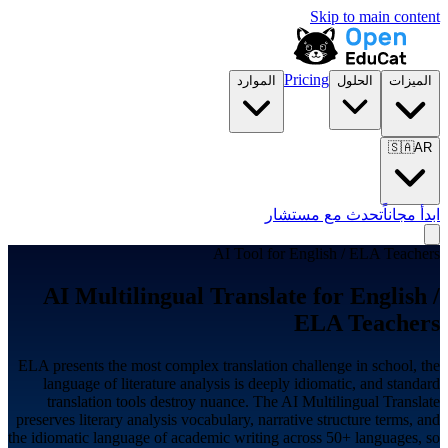
Skip to main content
Pricing
الميزات
الحلول
الموارد
🇸🇦
AR
ابدأ مجاناً
تحدث مع مستشار
AI Tool for
English / ELA Teachers
AI Multilingual Translate for
English /
ELA Teachers
ELA presents the most complex translation challenge in school, the
language of literature analysis is deeply idiomatic, and standard
translation tools destroy nuance. The AI Multilingual Translate
preserves literary analysis vocabulary, narrative structure terms, and
the idiomatic language of academic writing across 50+ languages, so