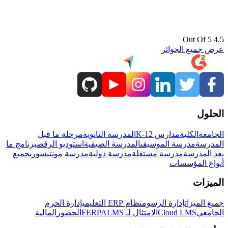
4.5 Out Of 5
عرض جميع الجوائز
الحلول
الجامعة
الكلية
مدارس K-12
المدرسة الثانوية
مرحلة ما قبل
المدرسة
مدرسة الموسيقى
المدرسة الصيفية
استوديو الرقص
برنامج ما
بعد المدرسة
مدرسة مستقلة
مدرسة دولية
مدرسة مونتيسوري
جميع
أنواع المؤسسات
الميزات
جميع الميزات
إدارة الرسوم
نظام ERP التعليمي
إدارة الحرم
الجامعي
Cloud LMS
الامتثال لـ FERPA
LMS
الحضور
المالية