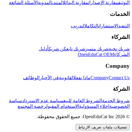
التوثيق
مقارنة الإصدارات
مقارنة البدائل
المنتدى
المدونة
الأسئلة الشائعة
الخدمات
التنفيذ
الاستشارات
التكامل
التدريب
الشركاء
شريك نخبة
شريك متميز
شريك تابع
كن شريكاً
دليل
الشركاء
OpenEduCat OEM
Company
Contact Us
Company
ماذا نفعل
القانونية
في الأخبار
الوظائف
الشركة
شروط الخدمة
الشروط العامة للبيع
سياسة عدم الاسترداد
سياسة
الخصوصية
إخلاء المسؤولية
الاستخدام المقبول
رخصة المجتمع
© 2026 OpenEduCat Inc. جميع الحقوق محفوظة.
تفضيلات ملفات تعريف الارتباط