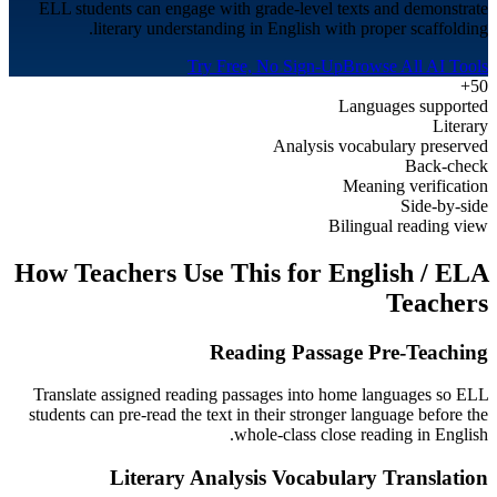
ELL students can engage with grade-level texts and demonstrate
literary understanding in English with proper scaffolding.
Try Free, No Sign-Up
Browse All AI Tools
50+
Languages supported
Literary
Analysis vocabulary preserved
Back-check
Meaning verification
Side-by-side
Bilingual reading view
How Teachers Use This for
English / ELA
Teachers
Reading Passage Pre-Teaching
Translate assigned reading passages into home languages so ELL
students can pre-read the text in their stronger language before the
whole-class close reading in English.
Literary Analysis Vocabulary Translation