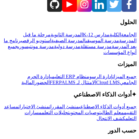
الحلول
الجامعة
الكلية
مدارس K-12
المدرسة الثانوية
مرحلة ما قبل
المدرسة
مدرسة الموسيقى
المدرسة الصيفية
استوديو الرقص
برنامج ما
بعد المدرسة
مدرسة مستقلة
مدرسة دولية
مدرسة مونتيسوري
جميع
أنواع المؤسسات
الميزات
جميع الميزات
إدارة الرسوم
نظام ERP التعليمي
إدارة الحرم
الجامعي
Cloud LMS
الامتثال لـ FERPA
LMS
الحضور
المالية
✦
أدوات الذكاء الاصطناعي
جميع أدوات الذكاء الاصطناعي
منشئ المقررات
منشئ الاختبارات
مساعد
التقييم
معلم الطالب
توصيات المحتوى
تحليلات التعلم
مسارات
التعلم
كشف الانتحال
حسب الدور