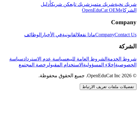
شريك نخبة
شريك متميز
شريك تابع
كن شريكاً
دليل
الشركاء
OpenEduCat OEM
Company
Contact Us
Company
ماذا نفعل
القانونية
في الأخبار
الوظائف
الشركة
شروط الخدمة
الشروط العامة للبيع
سياسة عدم الاسترداد
سياسة
الخصوصية
إخلاء المسؤولية
الاستخدام المقبول
رخصة المجتمع
© 2026 OpenEduCat Inc. جميع الحقوق محفوظة.
تفضيلات ملفات تعريف الارتباط
اتصال سريع
صوت · أخبرنا باحتياجاتك