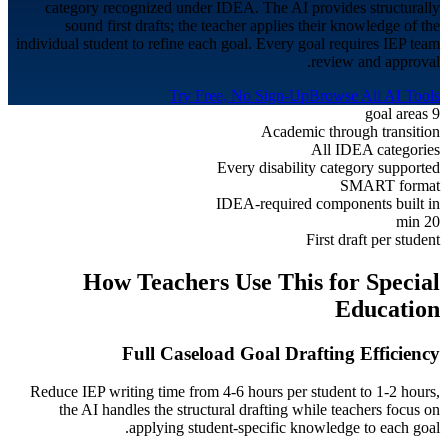
category recognized under IDEA. The AI provides structurally
sound first drafts; the teacher applies their knowledge of the
individual student to refine each goal. Every goal requires IEP team
review and approval.
Try Free, No Sign-Up
Browse All AI Tools
9 goal areas
Academic through transition
All IDEA categories
Every disability category supported
SMART format
IDEA-required components built in
20 min
First draft per student
How Teachers Use This for
Special
Education
Full Caseload Goal Drafting Efficiency
Reduce IEP writing time from 4-6 hours per student to 1-2 hours,
the AI handles the structural drafting while teachers focus on
applying student-specific knowledge to each goal.