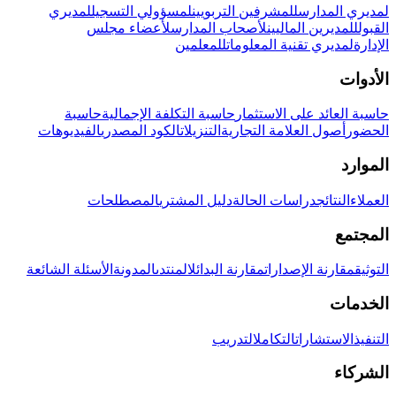
لمديري المدارس
للمشرفين التربويين
لمسؤولي التسجيل
لمديري
القبول
للمديرين الماليين
لأصحاب المدارس
لأعضاء مجلس
الإدارة
لمديري تقنية المعلومات
للمعلمين
الأدوات
حاسبة العائد على الاستثمار
حاسبة التكلفة الإجمالية
حاسبة
الحضور
أصول العلامة التجارية
التنزيلات
الكود المصدري
الفيديوهات
الموارد
العملاء
النتائج
دراسات الحالة
دليل المشتري
المصطلحات
المجتمع
التوثيق
مقارنة الإصدارات
مقارنة البدائل
المنتدى
المدونة
الأسئلة الشائعة
الخدمات
التنفيذ
الاستشارات
التكامل
التدريب
الشركاء