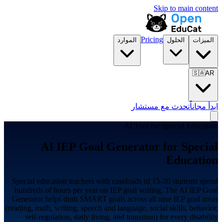
Skip to main content
Pricing
الميزات
الحلول
الموارد
🇸🇦
AR
ابدأ مجاناً
تحدث مع مستشار
AI Tool for
Special Education
AI IEP Goal Generator for
Special
Education
Special education teachers with caseloads of 15-30 students spend
hundreds of hours per year on IEP goal writing. The AI IEP Goal
Generator helps draft SMART goals across all nine IEP goal areas
(reading, math, writing, speech and language, social skills, behavior,
self-regulation, daily living, and transition) for every disability