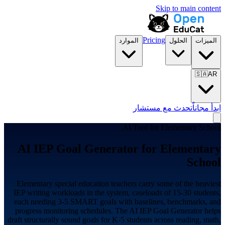
Skip to main content
Pricing
الميزات
الحلول
الموارد
🇸🇦
AR
ابدأ مجاناً
تحدث مع مستشار
AI Tool for
Elementary School
AI IEP Goal Generator for
Elementary
School
Elementary special education teachers carry some of the heaviest
IEP writing workloads in the system, caseloads of 15-30 students,
each needing 3-5 SMART goals with baselines, benchmarks, and
progress monitoring schedules. The AI IEP Goal Generator helps
draft structurally sound goals for K-5 students across reading, math,