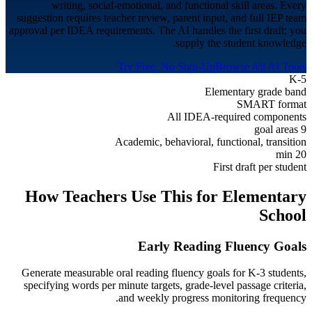
writing, social-emotional, and functional skill areas. Every
suggestion requires teacher review, parent input, and full IEP team
approval per IDEA requirements. The AI handles the first draft; you
supply the student knowledge.
Try Free, No Sign-Up
Browse All AI Tools
K-5
Elementary grade band
SMART format
All IDEA-required components
9 goal areas
Academic, behavioral, functional, transition
20 min
First draft per student
How Teachers Use This for
Elementary
School
Early Reading Fluency Goals
Generate measurable oral reading fluency goals for K-3 students,
specifying words per minute targets, grade-level passage criteria,
and weekly progress monitoring frequency.