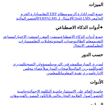
الميزات
جميع الميزات
إدارة الرسوم
نظام ERP التعليمي
إدارة الحرم
الجامعي
Cloud LMS
الامتثال لـ FERPA
LMS
الحضور
المالية
✦
أدوات الذكاء الاصطناعي
جميع أدوات الذكاء الاصطناعي
منشئ المقررات
منشئ الاختبارات
مساعد
التقييم
معلم الطالب
توصيات المحتوى
تحليلات التعلم
مسارات
التعلم
كشف الانتحال
حسب الدور
لمديري المدارس
للمشرفين التربويين
لمسؤولي التسجيل
لمديري
القبول
للمديرين الماليين
لأصحاب المدارس
لأعضاء مجلس
الإدارة
لمديري تقنية المعلومات
للمعلمين
الأدوات
حاسبة العائد على الاستثمار
حاسبة التكلفة الإجمالية
حاسبة
الحضور
أصول العلامة التجارية
التنزيلات
الكود المصدري
الفيديوهات
الموارد