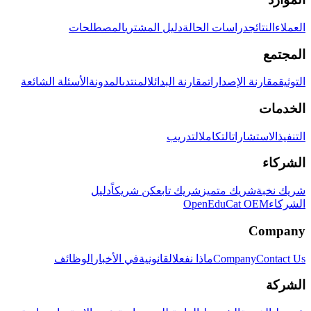
العملاء
النتائج
دراسات الحالة
دليل المشتري
المصطلحات
المجتمع
التوثيق
مقارنة الإصدارات
مقارنة البدائل
المنتدى
المدونة
الأسئلة الشائعة
الخدمات
التنفيذ
الاستشارات
التكامل
التدريب
الشركاء
شريك نخبة
شريك متميز
شريك تابع
كن شريكاً
دليل
الشركاء
OpenEduCat OEM
Company
Contact Us
Company
ماذا نفعل
القانونية
في الأخبار
الوظائف
الشركة