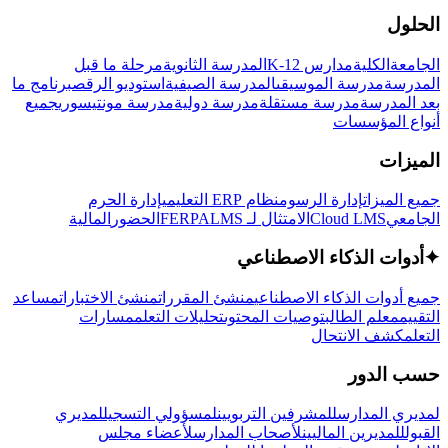
الحلول
الجامعة
الكلية
مدارس K-12
المدرسة الثانوية
مرحلة ما قبل
المدرسة
مدرسة الموسيقى
المدرسة الصيفية
استوديو الرقص
برنامج ما
بعد المدرسة
مدرسة مستقلة
مدرسة دولية
مدرسة مونتيسوري
جميع
أنواع المؤسسات
الميزات
جميع الميزات
إدارة الرسوم
نظام ERP التعليمي
إدارة الحرم
الجامعي
Cloud LMS
الامتثال لـ FERPA
LMS
الحضور
المالية
✦
أدوات الذكاء الاصطناعي
جميع أدوات الذكاء الاصطناعي
منشئ المقررات
منشئ الاختبارات
مساعد
التقييم
معلم الطالب
توصيات المحتوى
تحليلات التعلم
مسارات
التعلم
كشف الانتحال
حسب الدور
لمديري المدارس
للمشرفين التربويين
لمسؤولي التسجيل
لمديري
القبول
للمديرين الماليين
لأصحاب المدارس
لأعضاء مجلس