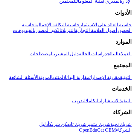
الإدارة
لمديري تقنية المعلومات
للمعلمين
الأدوات
حاسبة العائد على الاستثمار
حاسبة التكلفة الإجمالية
حاسبة
الحضور
أصول العلامة التجارية
التنزيلات
الكود المصدري
الفيديوهات
الموارد
العملاء
النتائج
دراسات الحالة
دليل المشتري
المصطلحات
المجتمع
التوثيق
مقارنة الإصدارات
مقارنة البدائل
المنتدى
المدونة
الأسئلة الشائعة
الخدمات
التنفيذ
الاستشارات
التكامل
التدريب
الشركاء
شريك نخبة
شريك متميز
شريك تابع
كن شريكاً
دليل
الشركاء
OpenEduCat OEM