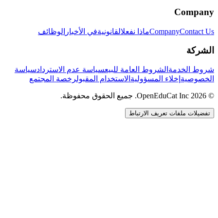
Company
Contact Us
Company
ماذا نفعل
القانونية
في الأخبار
الوظائف
الشركة
شروط الخدمة
الشروط العامة للبيع
سياسة عدم الاسترداد
سياسة
الخصوصية
إخلاء المسؤولية
الاستخدام المقبول
رخصة المجتمع
© 2026 OpenEduCat Inc. جميع الحقوق محفوظة.
تفضيلات ملفات تعريف الارتباط
اتصال سريع
صوت · أخبرنا باحتياجاتك
WhatsApp
راسلنا مباشرة